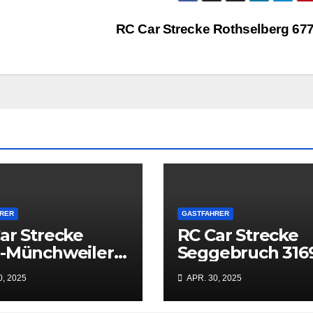
RC Car Strecke Rothselberg 67
RER
GASTFAHRER
ar Strecke
RC Car Strecke
n-Münchweiler
Seggebruch 316
07
0, 2025
APR. 30, 2025