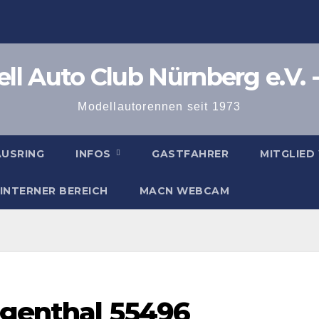
l Auto Club Nürnberg e.V. -
Modellautorennen seit 1973
AUSRING
INFOS
GASTFAHRER
MITGLIED
INTERNER BEREICH
MACN WEBCAM
rgenthal 55496