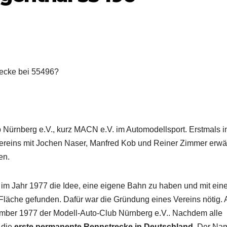
recke bei 55496?
b Nürnberg e.V., kurz MACN e.V. im Automodellsport. Erstmals 
ereins mit Jochen Naser, Manfred Kob und Reiner Zimmer erwä
en.
m Jahr 1977 die Idee, eine eigene Bahn zu haben und mit ein
 Fläche gefunden. Dafür war die Gründung eines Vereins nötig.
ber 1977 der Modell-Auto-Club Nürnberg e.V.. Nachdem alle
 die
erste permanente Rennstrecke in Deutschland
. Der Na