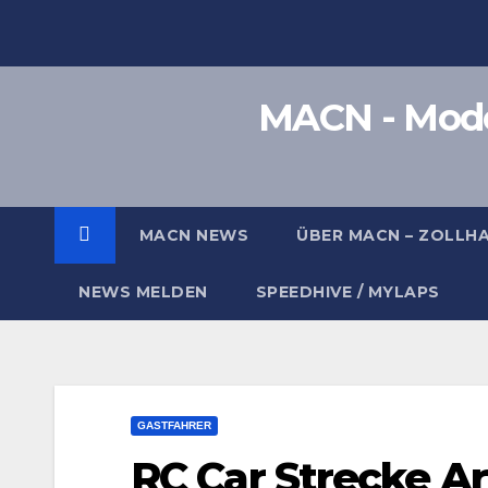
Zum
Inhalt
springen
MACN - Model
MACN NEWS
ÜBER MACN – ZOLLH
NEWS MELDEN
SPEEDHIVE / MYLAPS
GASTFAHRER
RC Car Strecke A