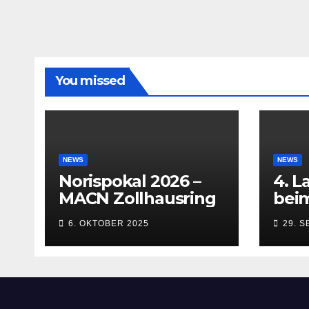
You missed
NEWS
NEWS
Norispokal 2026 –
4. L
MACN Zollhausring
beim
Inn
6. OKTOBER 2025
29. 
(Kem
bis 