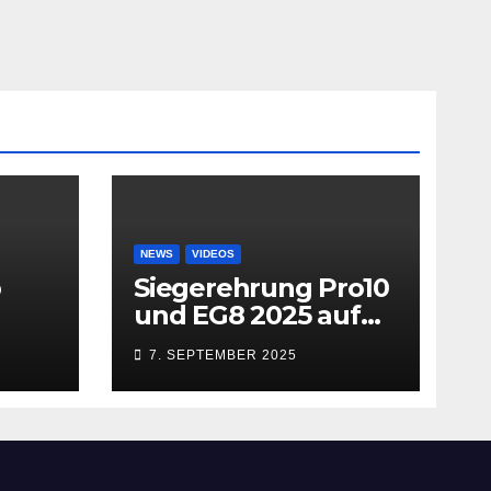
NEWS
VIDEOS
b
Siegerehrung Pro10
und EG8 2025 auf
dem MACN
7. SEPTEMBER 2025
Zollhausring