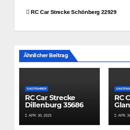
Beitrags-
RC Car Strecke Schönberg 22929
Navigation
Ähnlicher Beitrag
GASTFAHRER
GASTFAH
RC Car Strecke
RC C
Dillenburg 35686
Gla
669
APR. 30, 2025
APR. 3