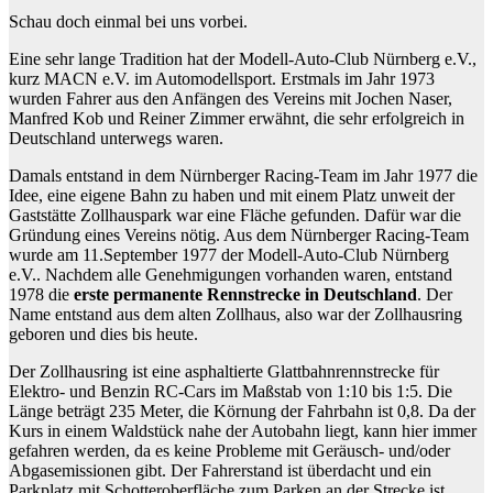
Schau doch einmal bei uns vorbei.
Eine sehr lange Tradition hat der Modell-Auto-Club Nürnberg e.V.,
kurz MACN e.V. im Automodellsport. Erstmals im Jahr 1973
wurden Fahrer aus den Anfängen des Vereins mit Jochen Naser,
Manfred Kob und Reiner Zimmer erwähnt, die sehr erfolgreich in
Deutschland unterwegs waren.
Damals entstand in dem Nürnberger Racing-Team im Jahr 1977 die
Idee, eine eigene Bahn zu haben und mit einem Platz unweit der
Gaststätte Zollhauspark war eine Fläche gefunden. Dafür war die
Gründung eines Vereins nötig. Aus dem Nürnberger Racing-Team
wurde am 11.September 1977 der Modell-Auto-Club Nürnberg
e.V.. Nachdem alle Genehmigungen vorhanden waren, entstand
1978 die
erste permanente Rennstrecke in Deutschland
. Der
Name entstand aus dem alten Zollhaus, also war der Zollhausring
geboren und dies bis heute.
Der Zollhausring ist eine asphaltierte Glattbahnrennstrecke für
Elektro- und Benzin RC-Cars im Maßstab von 1:10 bis 1:5. Die
Länge beträgt 235 Meter, die Körnung der Fahrbahn ist 0,8. Da der
Kurs in einem Waldstück nahe der Autobahn liegt, kann hier immer
gefahren werden, da es keine Probleme mit Geräusch- und/oder
Abgasemissionen gibt. Der Fahrerstand ist überdacht und ein
Parkplatz mit Schotteroberfläche zum Parken an der Strecke ist