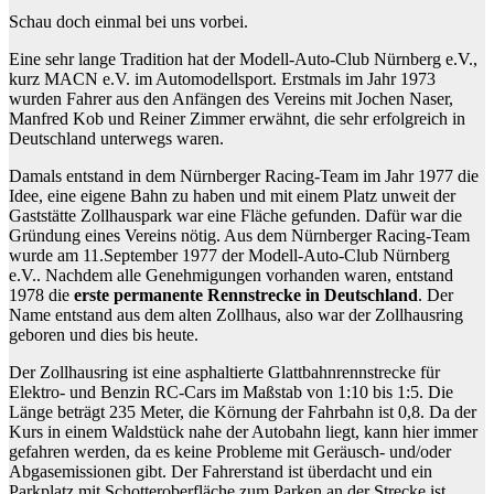
Schau doch einmal bei uns vorbei.
Eine sehr lange Tradition hat der Modell-Auto-Club Nürnberg e.V.,
kurz MACN e.V. im Automodellsport. Erstmals im Jahr 1973
wurden Fahrer aus den Anfängen des Vereins mit Jochen Naser,
Manfred Kob und Reiner Zimmer erwähnt, die sehr erfolgreich in
Deutschland unterwegs waren.
Damals entstand in dem Nürnberger Racing-Team im Jahr 1977 die
Idee, eine eigene Bahn zu haben und mit einem Platz unweit der
Gaststätte Zollhauspark war eine Fläche gefunden. Dafür war die
Gründung eines Vereins nötig. Aus dem Nürnberger Racing-Team
wurde am 11.September 1977 der Modell-Auto-Club Nürnberg
e.V.. Nachdem alle Genehmigungen vorhanden waren, entstand
1978 die
erste permanente Rennstrecke in Deutschland
. Der
Name entstand aus dem alten Zollhaus, also war der Zollhausring
geboren und dies bis heute.
Der Zollhausring ist eine asphaltierte Glattbahnrennstrecke für
Elektro- und Benzin RC-Cars im Maßstab von 1:10 bis 1:5. Die
Länge beträgt 235 Meter, die Körnung der Fahrbahn ist 0,8. Da der
Kurs in einem Waldstück nahe der Autobahn liegt, kann hier immer
gefahren werden, da es keine Probleme mit Geräusch- und/oder
Abgasemissionen gibt. Der Fahrerstand ist überdacht und ein
Parkplatz mit Schotteroberfläche zum Parken an der Strecke ist