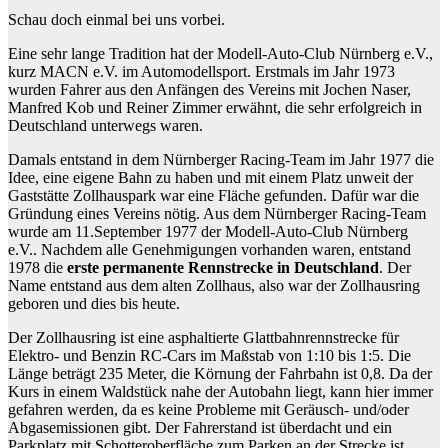
Schau doch einmal bei uns vorbei.
Eine sehr lange Tradition hat der Modell-Auto-Club Nürnberg e.V.,
kurz MACN e.V. im Automodellsport. Erstmals im Jahr 1973
wurden Fahrer aus den Anfängen des Vereins mit Jochen Naser,
Manfred Kob und Reiner Zimmer erwähnt, die sehr erfolgreich in
Deutschland unterwegs waren.
Damals entstand in dem Nürnberger Racing-Team im Jahr 1977 die
Idee, eine eigene Bahn zu haben und mit einem Platz unweit der
Gaststätte Zollhauspark war eine Fläche gefunden. Dafür war die
Gründung eines Vereins nötig. Aus dem Nürnberger Racing-Team
wurde am 11.September 1977 der Modell-Auto-Club Nürnberg
e.V.. Nachdem alle Genehmigungen vorhanden waren, entstand
1978 die
erste permanente Rennstrecke in Deutschland
. Der
Name entstand aus dem alten Zollhaus, also war der Zollhausring
geboren und dies bis heute.
Der Zollhausring ist eine asphaltierte Glattbahnrennstrecke für
Elektro- und Benzin RC-Cars im Maßstab von 1:10 bis 1:5. Die
Länge beträgt 235 Meter, die Körnung der Fahrbahn ist 0,8. Da der
Kurs in einem Waldstück nahe der Autobahn liegt, kann hier immer
gefahren werden, da es keine Probleme mit Geräusch- und/oder
Abgasemissionen gibt. Der Fahrerstand ist überdacht und ein
Parkplatz mit Schotteroberfläche zum Parken an der Strecke ist