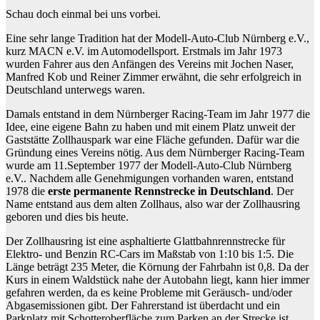
Schau doch einmal bei uns vorbei.
Eine sehr lange Tradition hat der Modell-Auto-Club Nürnberg e.V.,
kurz MACN e.V. im Automodellsport. Erstmals im Jahr 1973
wurden Fahrer aus den Anfängen des Vereins mit Jochen Naser,
Manfred Kob und Reiner Zimmer erwähnt, die sehr erfolgreich in
Deutschland unterwegs waren.
Damals entstand in dem Nürnberger Racing-Team im Jahr 1977 die
Idee, eine eigene Bahn zu haben und mit einem Platz unweit der
Gaststätte Zollhauspark war eine Fläche gefunden. Dafür war die
Gründung eines Vereins nötig. Aus dem Nürnberger Racing-Team
wurde am 11.September 1977 der Modell-Auto-Club Nürnberg
e.V.. Nachdem alle Genehmigungen vorhanden waren, entstand
1978 die
erste permanente Rennstrecke in Deutschland
. Der
Name entstand aus dem alten Zollhaus, also war der Zollhausring
geboren und dies bis heute.
Der Zollhausring ist eine asphaltierte Glattbahnrennstrecke für
Elektro- und Benzin RC-Cars im Maßstab von 1:10 bis 1:5. Die
Länge beträgt 235 Meter, die Körnung der Fahrbahn ist 0,8. Da der
Kurs in einem Waldstück nahe der Autobahn liegt, kann hier immer
gefahren werden, da es keine Probleme mit Geräusch- und/oder
Abgasemissionen gibt. Der Fahrerstand ist überdacht und ein
Parkplatz mit Schotteroberfläche zum Parken an der Strecke ist