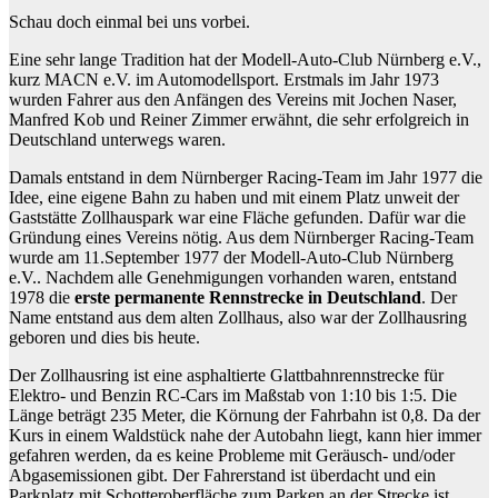
Schau doch einmal bei uns vorbei.
Eine sehr lange Tradition hat der Modell-Auto-Club Nürnberg e.V.,
kurz MACN e.V. im Automodellsport. Erstmals im Jahr 1973
wurden Fahrer aus den Anfängen des Vereins mit Jochen Naser,
Manfred Kob und Reiner Zimmer erwähnt, die sehr erfolgreich in
Deutschland unterwegs waren.
Damals entstand in dem Nürnberger Racing-Team im Jahr 1977 die
Idee, eine eigene Bahn zu haben und mit einem Platz unweit der
Gaststätte Zollhauspark war eine Fläche gefunden. Dafür war die
Gründung eines Vereins nötig. Aus dem Nürnberger Racing-Team
wurde am 11.September 1977 der Modell-Auto-Club Nürnberg
e.V.. Nachdem alle Genehmigungen vorhanden waren, entstand
1978 die
erste permanente Rennstrecke in Deutschland
. Der
Name entstand aus dem alten Zollhaus, also war der Zollhausring
geboren und dies bis heute.
Der Zollhausring ist eine asphaltierte Glattbahnrennstrecke für
Elektro- und Benzin RC-Cars im Maßstab von 1:10 bis 1:5. Die
Länge beträgt 235 Meter, die Körnung der Fahrbahn ist 0,8. Da der
Kurs in einem Waldstück nahe der Autobahn liegt, kann hier immer
gefahren werden, da es keine Probleme mit Geräusch- und/oder
Abgasemissionen gibt. Der Fahrerstand ist überdacht und ein
Parkplatz mit Schotteroberfläche zum Parken an der Strecke ist