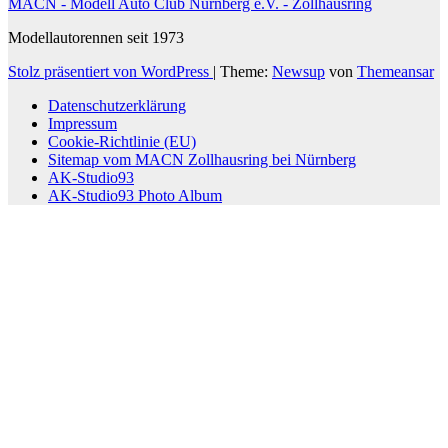
MACN - Modell Auto Club Nürnberg e.V. - Zollhausring
Modellautorennen seit 1973
Stolz präsentiert von WordPress
|
Theme:
Newsup
von
Themeansar
Datenschutzerklärung
Impressum
Cookie-Richtlinie (EU)
Sitemap vom MACN Zollhausring bei Nürnberg
AK-Studio93
AK-Studio93 Photo Album