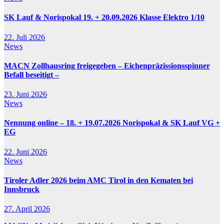
SK Lauf & Norispokal 19. + 20.09.2026 Klasse Elektro 1/10
22. Juli 2026
News
MACN Zollhausring freigegeben – Eichenpräzissionsspinner
Befall beseitigt –
23. Juni 2026
News
Nennung online – 18. + 19.07.2026 Norispokal & SK Lauf VG +
EG
22. Juni 2026
News
Tiroler Adler 2026 beim AMC Tirol in den Kematen bei
Innsbruck
27. April 2026