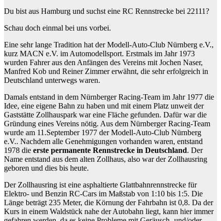
Du bist aus Hamburg und suchst eine RC Rennstrecke bei 22111?
Schau doch einmal bei uns vorbei.
Eine sehr lange Tradition hat der Modell-Auto-Club Nürnberg e.V.,
kurz MACN e.V. im Automodellsport. Erstmals im Jahr 1973
wurden Fahrer aus den Anfängen des Vereins mit Jochen Naser,
Manfred Kob und Reiner Zimmer erwähnt, die sehr erfolgreich in
Deutschland unterwegs waren.
Damals entstand in dem Nürnberger Racing-Team im Jahr 1977 die
Idee, eine eigene Bahn zu haben und mit einem Platz unweit der
Gaststätte Zollhauspark war eine Fläche gefunden. Dafür war die
Gründung eines Vereins nötig. Aus dem Nürnberger Racing-Team
wurde am 11.September 1977 der Modell-Auto-Club Nürnberg
e.V.. Nachdem alle Genehmigungen vorhanden waren, entstand
1978 die
erste permanente Rennstrecke in Deutschland
. Der
Name entstand aus dem alten Zollhaus, also war der Zollhausring
geboren und dies bis heute.
Der Zollhausring ist eine asphaltierte Glattbahnrennstrecke für
Elektro- und Benzin RC-Cars im Maßstab von 1:10 bis 1:5. Die
Länge beträgt 235 Meter, die Körnung der Fahrbahn ist 0,8. Da der
Kurs in einem Waldstück nahe der Autobahn liegt, kann hier immer
gefahren werden, da es keine Probleme mit Geräusch- und/oder