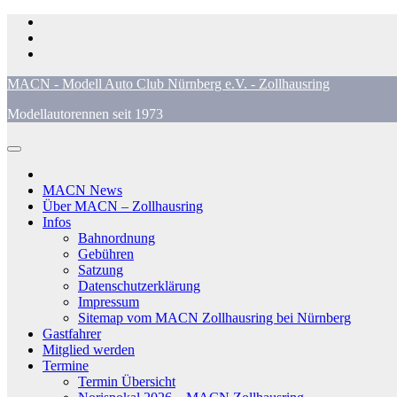
Zum
Inhalt
springen
MACN - Modell Auto Club Nürnberg e.V. - Zollhausring
Modellautorennen seit 1973
MACN News
Über MACN – Zollhausring
Infos
Bahnordnung
Gebühren
Satzung
Datenschutzerklärung
Impressum
Sitemap vom MACN Zollhausring bei Nürnberg
Gastfahrer
Mitglied werden
Termine
Termin Übersicht