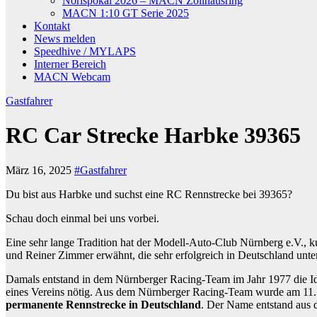
Norispokal 2026 – MACN Zollhausring
MACN 1:10 GT Serie 2025
Kontakt
News melden
Speedhive / MYLAPS
Interner Bereich
MACN Webcam
Gastfahrer
RC Car Strecke Harbke 39365
März 16, 2025
#Gastfahrer
Du bist aus Harbke und suchst eine RC Rennstrecke bei 39365?
Schau doch einmal bei uns vorbei.
Eine sehr lange Tradition hat der Modell-Auto-Club Nürnberg e.V.,
und Reiner Zimmer erwähnt, die sehr erfolgreich in Deutschland unt
Damals entstand in dem Nürnberger Racing-Team im Jahr 1977 die Ide
eines Vereins nötig. Aus dem Nürnberger Racing-Team wurde am 11
permanente Rennstrecke in Deutschland
. Der Name entstand aus d