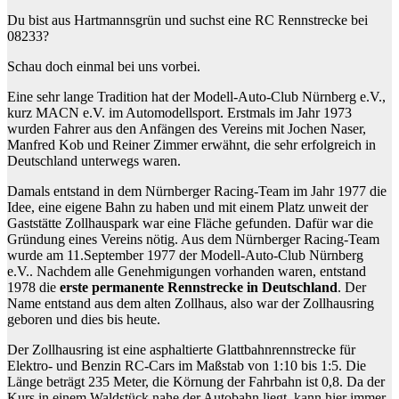
Du bist aus Hartmannsgrün und suchst eine RC Rennstrecke bei
08233?
Schau doch einmal bei uns vorbei.
Eine sehr lange Tradition hat der Modell-Auto-Club Nürnberg e.V.,
kurz MACN e.V. im Automodellsport. Erstmals im Jahr 1973
wurden Fahrer aus den Anfängen des Vereins mit Jochen Naser,
Manfred Kob und Reiner Zimmer erwähnt, die sehr erfolgreich in
Deutschland unterwegs waren.
Damals entstand in dem Nürnberger Racing-Team im Jahr 1977 die
Idee, eine eigene Bahn zu haben und mit einem Platz unweit der
Gaststätte Zollhauspark war eine Fläche gefunden. Dafür war die
Gründung eines Vereins nötig. Aus dem Nürnberger Racing-Team
wurde am 11.September 1977 der Modell-Auto-Club Nürnberg
e.V.. Nachdem alle Genehmigungen vorhanden waren, entstand
1978 die
erste permanente Rennstrecke in Deutschland
. Der
Name entstand aus dem alten Zollhaus, also war der Zollhausring
geboren und dies bis heute.
Der Zollhausring ist eine asphaltierte Glattbahnrennstrecke für
Elektro- und Benzin RC-Cars im Maßstab von 1:10 bis 1:5. Die
Länge beträgt 235 Meter, die Körnung der Fahrbahn ist 0,8. Da der
Kurs in einem Waldstück nahe der Autobahn liegt, kann hier immer