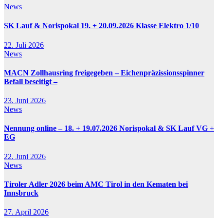
News
SK Lauf & Norispokal 19. + 20.09.2026 Klasse Elektro 1/10
22. Juli 2026
News
MACN Zollhausring freigegeben – Eichenpräzissionsspinner
Befall beseitigt –
23. Juni 2026
News
Nennung online – 18. + 19.07.2026 Norispokal & SK Lauf VG +
EG
22. Juni 2026
News
Tiroler Adler 2026 beim AMC Tirol in den Kematen bei
Innsbruck
27. April 2026