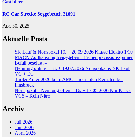
Gastfahrer
RC Car Strecke Seggebruch 31691
Apr. 30, 2025
Aktuelle Posts
SK Lauf & Norispokal 19. + 20.09.2026 Klasse Elektro 1/10
MACN Zollhausring freigegeben – Eichenpräzissionsspinner
Befall beseitigt –
Nennung online – 18. + 19.07.2026 Norispokal & SK Lauf
VG + EG
Tiroler Adler 2026 beim AMC Tirol in den Kematen bei
Innsbruck
Norispokal – Nennung offen – 16. + 17.05.2026 Nur Klasse
VG5 – Kein Nitro
Archiv
Juli 2026
Juni 2026
April 2026