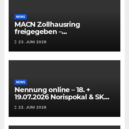
NEWS
MACN Zollhausring
freigegeben –
Eichenpräzissionsspinner
23. JUNI 2026
Befall beseitigt –
NEWS
Nennung online – 18. +
19.07.2026 Norispokal & SK
Lauf VG + EG
22. JUNI 2026