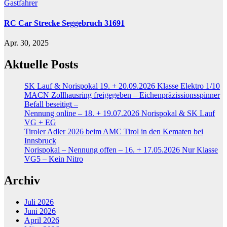
Gastfahrer
RC Car Strecke Seggebruch 31691
Apr. 30, 2025
Aktuelle Posts
SK Lauf & Norispokal 19. + 20.09.2026 Klasse Elektro 1/10
MACN Zollhausring freigegeben – Eichenpräzissionsspinner
Befall beseitigt –
Nennung online – 18. + 19.07.2026 Norispokal & SK Lauf
VG + EG
Tiroler Adler 2026 beim AMC Tirol in den Kematen bei
Innsbruck
Norispokal – Nennung offen – 16. + 17.05.2026 Nur Klasse
VG5 – Kein Nitro
Archiv
Juli 2026
Juni 2026
April 2026