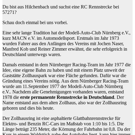
Du bist aus Hilchenbach und suchst eine RC Rennstrecke bei
57271?
Schau doch einmal bei uns vorbei.
Eine sehr lange Tradition hat der Modell-Auto-Club Nürnberg e.V.,
kurz MACN e.V. im Automodellsport. Erstmals im Jahr 1973
wurden Fahrer aus den Anfängen des Vereins mit Jochen Naser,
Manfred Kob und Reiner Zimmer erwähnt, die sehr erfolgreich in
Deutschland unterwegs waren.
Damals entstand in dem Nürnberger Racing-Team im Jahr 1977 die
Idee, eine eigene Bahn zu haben und mit einem Platz unweit der
Gaststätte Zollhauspark war eine Fläche gefunden. Dafür war die
Gründung eines Vereins nötig. Aus dem Nürnberger Racing-Team
wurde am 11.September 1977 der Modell-Auto-Club Nürnberg
e.V.. Nachdem alle Genehmigungen vorhanden waren, entstand
1978 die
erste permanente Rennstrecke in Deutschland
. Der
Name entstand aus dem alten Zollhaus, also war der Zollhausring
geboren und dies bis heute.
Der Zollhausring ist eine asphaltierte Glattbahnrennstrecke für
Elektro- und Benzin RC-Cars im Maßstab von 1:10 bis 1:5. Die
Länge beträgt 235 Meter, die Körnung der Fahrbahn ist 0,8. Da der
Kurs in einem Waldstück nahe der Autobahn liegt, kann hier immer