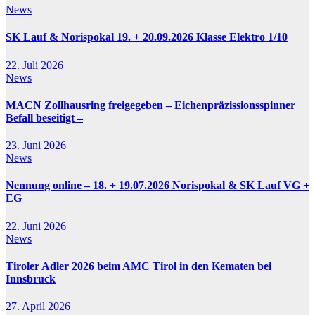
News
SK Lauf & Norispokal 19. + 20.09.2026 Klasse Elektro 1/10
22. Juli 2026
News
MACN Zollhausring freigegeben – Eichenpräzissionsspinner
Befall beseitigt –
23. Juni 2026
News
Nennung online – 18. + 19.07.2026 Norispokal & SK Lauf VG +
EG
22. Juni 2026
News
Tiroler Adler 2026 beim AMC Tirol in den Kematen bei
Innsbruck
27. April 2026