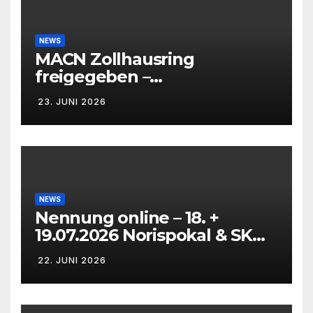
NEWS
MACN Zollhausring
freigegeben –
Eichenpräzissionsspinner
23. JUNI 2026
Befall beseitigt –
NEWS
Nennung online – 18. +
19.07.2026 Norispokal & SK
Lauf VG + EG
22. JUNI 2026