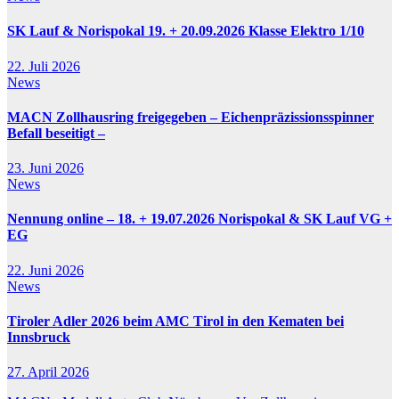
SK Lauf & Norispokal 19. + 20.09.2026 Klasse Elektro 1/10
22. Juli 2026
News
MACN Zollhausring freigegeben – Eichenpräzissionsspinner
Befall beseitigt –
23. Juni 2026
News
Nennung online – 18. + 19.07.2026 Norispokal & SK Lauf VG +
EG
22. Juni 2026
News
Tiroler Adler 2026 beim AMC Tirol in den Kematen bei
Innsbruck
27. April 2026