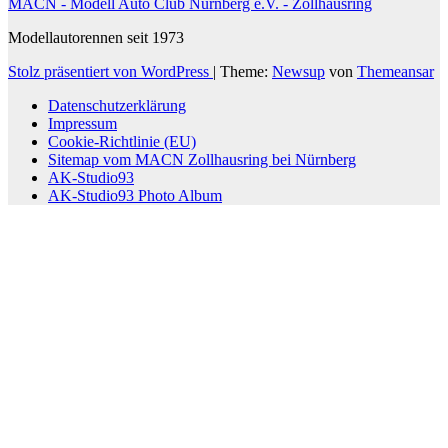
MACN - Modell Auto Club Nürnberg e.V. - Zollhausring
Modellautorennen seit 1973
Stolz präsentiert von WordPress
|
Theme:
Newsup
von
Themeansar
Datenschutzerklärung
Impressum
Cookie-Richtlinie (EU)
Sitemap vom MACN Zollhausring bei Nürnberg
AK-Studio93
AK-Studio93 Photo Album