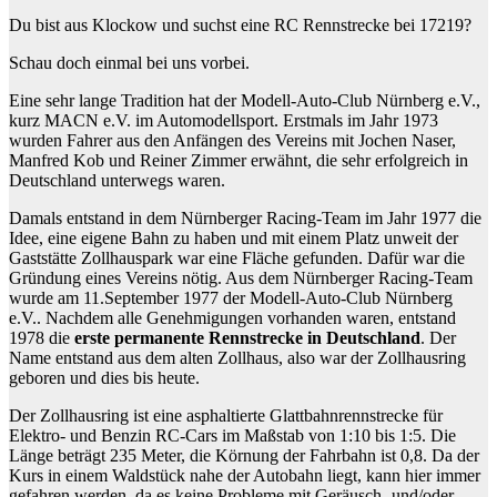
Du bist aus Klockow und suchst eine RC Rennstrecke bei 17219?
Schau doch einmal bei uns vorbei.
Eine sehr lange Tradition hat der Modell-Auto-Club Nürnberg e.V.,
kurz MACN e.V. im Automodellsport. Erstmals im Jahr 1973
wurden Fahrer aus den Anfängen des Vereins mit Jochen Naser,
Manfred Kob und Reiner Zimmer erwähnt, die sehr erfolgreich in
Deutschland unterwegs waren.
Damals entstand in dem Nürnberger Racing-Team im Jahr 1977 die
Idee, eine eigene Bahn zu haben und mit einem Platz unweit der
Gaststätte Zollhauspark war eine Fläche gefunden. Dafür war die
Gründung eines Vereins nötig. Aus dem Nürnberger Racing-Team
wurde am 11.September 1977 der Modell-Auto-Club Nürnberg
e.V.. Nachdem alle Genehmigungen vorhanden waren, entstand
1978 die
erste permanente Rennstrecke in Deutschland
. Der
Name entstand aus dem alten Zollhaus, also war der Zollhausring
geboren und dies bis heute.
Der Zollhausring ist eine asphaltierte Glattbahnrennstrecke für
Elektro- und Benzin RC-Cars im Maßstab von 1:10 bis 1:5. Die
Länge beträgt 235 Meter, die Körnung der Fahrbahn ist 0,8. Da der
Kurs in einem Waldstück nahe der Autobahn liegt, kann hier immer
gefahren werden, da es keine Probleme mit Geräusch- und/oder