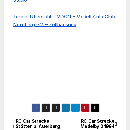
Studio
Termin Übersicht – MACN – Modell Auto Club
Nürnberg e.V. – Zollhausring
RC Car Strecke
RC Car Strecke
Beitragsnavigation
Stötten a. Auerberg
Medelby 24994