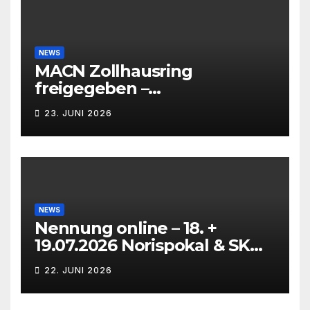
NEWS
MACN Zollhausring
freigegeben –
Eichenpräzissionsspinner
23. JUNI 2026
Befall beseitigt –
NEWS
Nennung online – 18. +
19.07.2026 Norispokal & SK
Lauf VG + EG
22. JUNI 2026