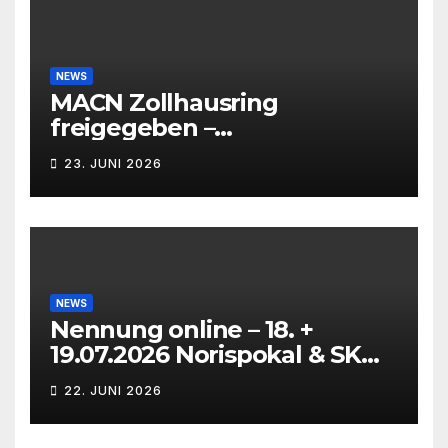
NEWS
MACN Zollhausring
freigegeben –
Eichenpräzissionsspinner
23. JUNI 2026
Befall beseitigt –
NEWS
Nennung online – 18. +
19.07.2026 Norispokal & SK
Lauf VG + EG
22. JUNI 2026