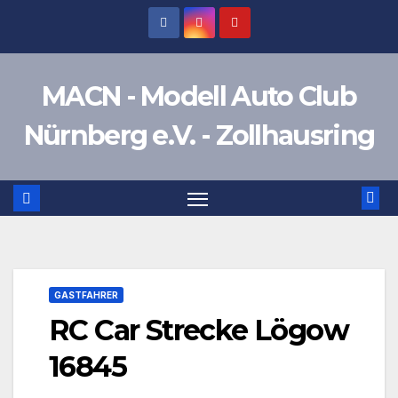
Zum
Inhalt
springen
MACN - Modell Auto Club
Nürnberg e.V. - Zollhausring
GASTFAHRER
RC Car Strecke Lögow
16845