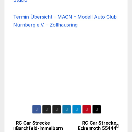
Studio
Termin Übersicht – MACN – Modell Auto Club
Nürnberg e.V. – Zollhausring
RC Car Strecke
RC Car Strecke
Beitragsnavigation
Barchfeld-Immelborn
Eckenroth 55444