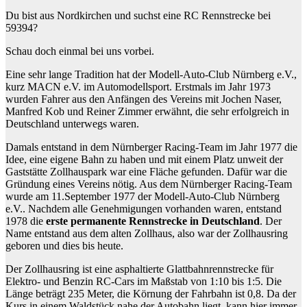
Du bist aus Nordkirchen und suchst eine RC Rennstrecke bei
59394?
Schau doch einmal bei uns vorbei.
Eine sehr lange Tradition hat der Modell-Auto-Club Nürnberg e.V.,
kurz MACN e.V. im Automodellsport. Erstmals im Jahr 1973
wurden Fahrer aus den Anfängen des Vereins mit Jochen Naser,
Manfred Kob und Reiner Zimmer erwähnt, die sehr erfolgreich in
Deutschland unterwegs waren.
Damals entstand in dem Nürnberger Racing-Team im Jahr 1977 die
Idee, eine eigene Bahn zu haben und mit einem Platz unweit der
Gaststätte Zollhauspark war eine Fläche gefunden. Dafür war die
Gründung eines Vereins nötig. Aus dem Nürnberger Racing-Team
wurde am 11.September 1977 der Modell-Auto-Club Nürnberg
e.V.. Nachdem alle Genehmigungen vorhanden waren, entstand
1978 die
erste permanente Rennstrecke in Deutschland
. Der
Name entstand aus dem alten Zollhaus, also war der Zollhausring
geboren und dies bis heute.
Der Zollhausring ist eine asphaltierte Glattbahnrennstrecke für
Elektro- und Benzin RC-Cars im Maßstab von 1:10 bis 1:5. Die
Länge beträgt 235 Meter, die Körnung der Fahrbahn ist 0,8. Da der
Kurs in einem Waldstück nahe der Autobahn liegt, kann hier immer