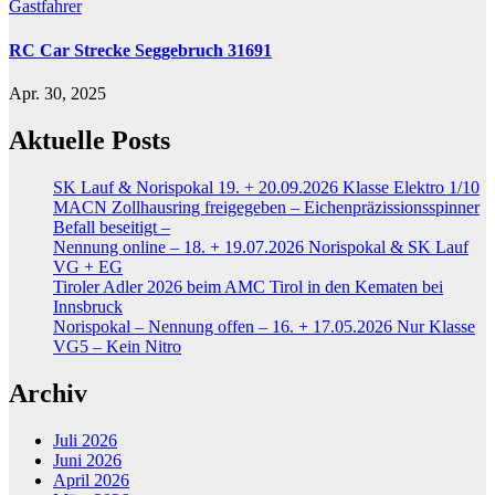
Gastfahrer
RC Car Strecke Seggebruch 31691
Apr. 30, 2025
Aktuelle Posts
SK Lauf & Norispokal 19. + 20.09.2026 Klasse Elektro 1/10
MACN Zollhausring freigegeben – Eichenpräzissionsspinner
Befall beseitigt –
Nennung online – 18. + 19.07.2026 Norispokal & SK Lauf
VG + EG
Tiroler Adler 2026 beim AMC Tirol in den Kematen bei
Innsbruck
Norispokal – Nennung offen – 16. + 17.05.2026 Nur Klasse
VG5 – Kein Nitro
Archiv
Juli 2026
Juni 2026
April 2026