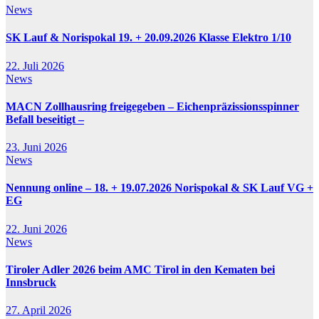
News
SK Lauf & Norispokal 19. + 20.09.2026 Klasse Elektro 1/10
22. Juli 2026
News
MACN Zollhausring freigegeben – Eichenpräzissionsspinner
Befall beseitigt –
23. Juni 2026
News
Nennung online – 18. + 19.07.2026 Norispokal & SK Lauf VG +
EG
22. Juni 2026
News
Tiroler Adler 2026 beim AMC Tirol in den Kematen bei
Innsbruck
27. April 2026