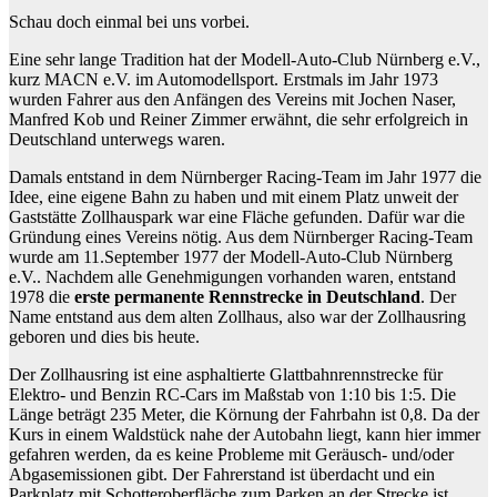
Schau doch einmal bei uns vorbei.
Eine sehr lange Tradition hat der Modell-Auto-Club Nürnberg e.V.,
kurz MACN e.V. im Automodellsport. Erstmals im Jahr 1973
wurden Fahrer aus den Anfängen des Vereins mit Jochen Naser,
Manfred Kob und Reiner Zimmer erwähnt, die sehr erfolgreich in
Deutschland unterwegs waren.
Damals entstand in dem Nürnberger Racing-Team im Jahr 1977 die
Idee, eine eigene Bahn zu haben und mit einem Platz unweit der
Gaststätte Zollhauspark war eine Fläche gefunden. Dafür war die
Gründung eines Vereins nötig. Aus dem Nürnberger Racing-Team
wurde am 11.September 1977 der Modell-Auto-Club Nürnberg
e.V.. Nachdem alle Genehmigungen vorhanden waren, entstand
1978 die
erste permanente Rennstrecke in Deutschland
. Der
Name entstand aus dem alten Zollhaus, also war der Zollhausring
geboren und dies bis heute.
Der Zollhausring ist eine asphaltierte Glattbahnrennstrecke für
Elektro- und Benzin RC-Cars im Maßstab von 1:10 bis 1:5. Die
Länge beträgt 235 Meter, die Körnung der Fahrbahn ist 0,8. Da der
Kurs in einem Waldstück nahe der Autobahn liegt, kann hier immer
gefahren werden, da es keine Probleme mit Geräusch- und/oder
Abgasemissionen gibt. Der Fahrerstand ist überdacht und ein
Parkplatz mit Schotteroberfläche zum Parken an der Strecke ist