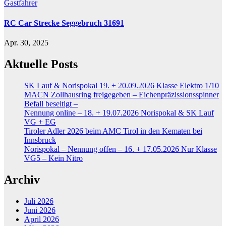
Gastfahrer
RC Car Strecke Seggebruch 31691
Apr. 30, 2025
Aktuelle Posts
SK Lauf & Norispokal 19. + 20.09.2026 Klasse Elektro 1/10
MACN Zollhausring freigegeben – Eichenpräzissionsspinner
Befall beseitigt –
Nennung online – 18. + 19.07.2026 Norispokal & SK Lauf
VG + EG
Tiroler Adler 2026 beim AMC Tirol in den Kematen bei
Innsbruck
Norispokal – Nennung offen – 16. + 17.05.2026 Nur Klasse
VG5 – Kein Nitro
Archiv
Juli 2026
Juni 2026
April 2026