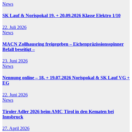
News
SK Lauf & Norispokal 19. + 20.09.2026 Klasse Elektro 1/10
22. Juli 2026
News
MACN Zollhausring freigegeben – Eichenpräzissionsspinner
Befall beseitigt –
23. Juni 2026
News
Nennung online – 18. + 19.07.2026 Norispokal & SK Lauf VG +
EG
22. Juni 2026
News
Tiroler Adler 2026 beim AMC Tirol in den Kematen bei
Innsbruck
27. April 2026