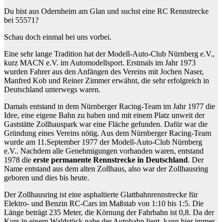
Du bist aus Odernheim am Glan und suchst eine RC Rennstrecke
bei 55571?
Schau doch einmal bei uns vorbei.
Eine sehr lange Tradition hat der Modell-Auto-Club Nürnberg e.V.,
kurz MACN e.V. im Automodellsport. Erstmals im Jahr 1973
wurden Fahrer aus den Anfängen des Vereins mit Jochen Naser,
Manfred Kob und Reiner Zimmer erwähnt, die sehr erfolgreich in
Deutschland unterwegs waren.
Damals entstand in dem Nürnberger Racing-Team im Jahr 1977 die
Idee, eine eigene Bahn zu haben und mit einem Platz unweit der
Gaststätte Zollhauspark war eine Fläche gefunden. Dafür war die
Gründung eines Vereins nötig. Aus dem Nürnberger Racing-Team
wurde am 11.September 1977 der Modell-Auto-Club Nürnberg
e.V.. Nachdem alle Genehmigungen vorhanden waren, entstand
1978 die
erste permanente Rennstrecke in Deutschland
. Der
Name entstand aus dem alten Zollhaus, also war der Zollhausring
geboren und dies bis heute.
Der Zollhausring ist eine asphaltierte Glattbahnrennstrecke für
Elektro- und Benzin RC-Cars im Maßstab von 1:10 bis 1:5. Die
Länge beträgt 235 Meter, die Körnung der Fahrbahn ist 0,8. Da der
Kurs in einem Waldstück nahe der Autobahn liegt, kann hier immer