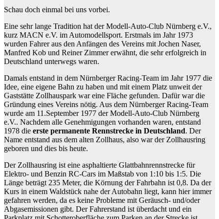
Schau doch einmal bei uns vorbei.
Eine sehr lange Tradition hat der Modell-Auto-Club Nürnberg e.V.,
kurz MACN e.V. im Automodellsport. Erstmals im Jahr 1973
wurden Fahrer aus den Anfängen des Vereins mit Jochen Naser,
Manfred Kob und Reiner Zimmer erwähnt, die sehr erfolgreich in
Deutschland unterwegs waren.
Damals entstand in dem Nürnberger Racing-Team im Jahr 1977 die
Idee, eine eigene Bahn zu haben und mit einem Platz unweit der
Gaststätte Zollhauspark war eine Fläche gefunden. Dafür war die
Gründung eines Vereins nötig. Aus dem Nürnberger Racing-Team
wurde am 11.September 1977 der Modell-Auto-Club Nürnberg
e.V.. Nachdem alle Genehmigungen vorhanden waren, entstand
1978 die
erste permanente Rennstrecke in Deutschland
. Der
Name entstand aus dem alten Zollhaus, also war der Zollhausring
geboren und dies bis heute.
Der Zollhausring ist eine asphaltierte Glattbahnrennstrecke für
Elektro- und Benzin RC-Cars im Maßstab von 1:10 bis 1:5. Die
Länge beträgt 235 Meter, die Körnung der Fahrbahn ist 0,8. Da der
Kurs in einem Waldstück nahe der Autobahn liegt, kann hier immer
gefahren werden, da es keine Probleme mit Geräusch- und/oder
Abgasemissionen gibt. Der Fahrerstand ist überdacht und ein
Parkplatz mit Schotteroberfläche zum Parken an der Strecke ist