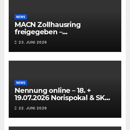
NEWS
MACN Zollhausring
freigegeben –
Eichenpräzissionsspinner
23. JUNI 2026
Befall beseitigt –
NEWS
Nennung online – 18. +
19.07.2026 Norispokal & SK
Lauf VG + EG
22. JUNI 2026