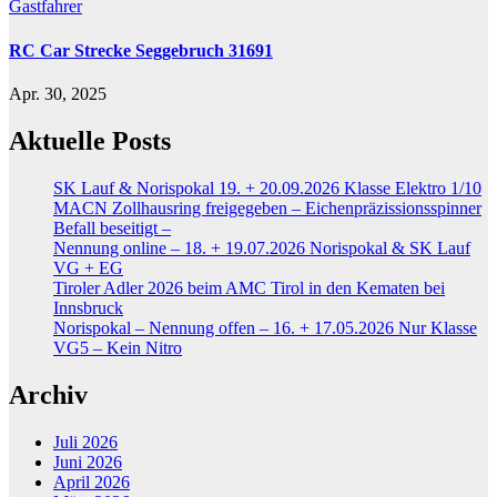
Gastfahrer
RC Car Strecke Seggebruch 31691
Apr. 30, 2025
Aktuelle Posts
SK Lauf & Norispokal 19. + 20.09.2026 Klasse Elektro 1/10
MACN Zollhausring freigegeben – Eichenpräzissionsspinner
Befall beseitigt –
Nennung online – 18. + 19.07.2026 Norispokal & SK Lauf
VG + EG
Tiroler Adler 2026 beim AMC Tirol in den Kematen bei
Innsbruck
Norispokal – Nennung offen – 16. + 17.05.2026 Nur Klasse
VG5 – Kein Nitro
Archiv
Juli 2026
Juni 2026
April 2026