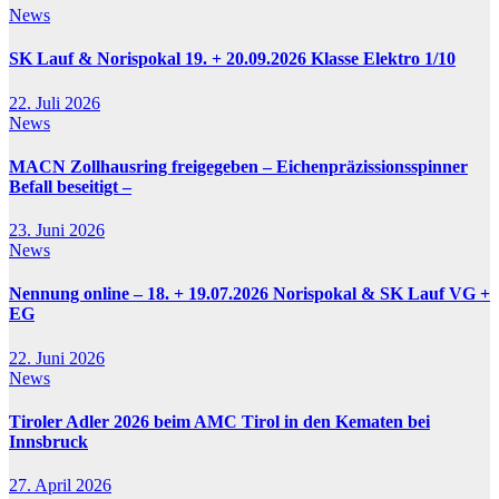
News
SK Lauf & Norispokal 19. + 20.09.2026 Klasse Elektro 1/10
22. Juli 2026
News
MACN Zollhausring freigegeben – Eichenpräzissionsspinner
Befall beseitigt –
23. Juni 2026
News
Nennung online – 18. + 19.07.2026 Norispokal & SK Lauf VG +
EG
22. Juni 2026
News
Tiroler Adler 2026 beim AMC Tirol in den Kematen bei
Innsbruck
27. April 2026