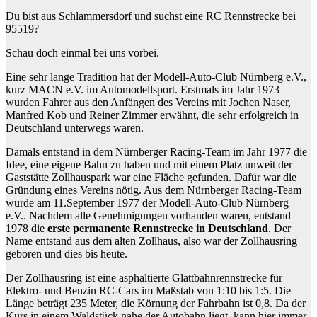
Du bist aus Schlammersdorf und suchst eine RC Rennstrecke bei
95519?
Schau doch einmal bei uns vorbei.
Eine sehr lange Tradition hat der Modell-Auto-Club Nürnberg e.V.,
kurz MACN e.V. im Automodellsport. Erstmals im Jahr 1973
wurden Fahrer aus den Anfängen des Vereins mit Jochen Naser,
Manfred Kob und Reiner Zimmer erwähnt, die sehr erfolgreich in
Deutschland unterwegs waren.
Damals entstand in dem Nürnberger Racing-Team im Jahr 1977 die
Idee, eine eigene Bahn zu haben und mit einem Platz unweit der
Gaststätte Zollhauspark war eine Fläche gefunden. Dafür war die
Gründung eines Vereins nötig. Aus dem Nürnberger Racing-Team
wurde am 11.September 1977 der Modell-Auto-Club Nürnberg
e.V.. Nachdem alle Genehmigungen vorhanden waren, entstand
1978 die
erste permanente Rennstrecke in Deutschland
. Der
Name entstand aus dem alten Zollhaus, also war der Zollhausring
geboren und dies bis heute.
Der Zollhausring ist eine asphaltierte Glattbahnrennstrecke für
Elektro- und Benzin RC-Cars im Maßstab von 1:10 bis 1:5. Die
Länge beträgt 235 Meter, die Körnung der Fahrbahn ist 0,8. Da der
Kurs in einem Waldstück nahe der Autobahn liegt, kann hier immer