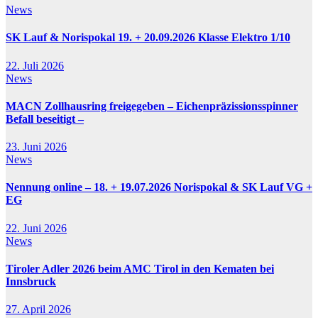
News
SK Lauf & Norispokal 19. + 20.09.2026 Klasse Elektro 1/10
22. Juli 2026
News
MACN Zollhausring freigegeben – Eichenpräzissionsspinner
Befall beseitigt –
23. Juni 2026
News
Nennung online – 18. + 19.07.2026 Norispokal & SK Lauf VG +
EG
22. Juni 2026
News
Tiroler Adler 2026 beim AMC Tirol in den Kematen bei
Innsbruck
27. April 2026