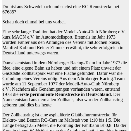
Du bist aus Schwedelbach und suchst eine RC Rennstrecke bei
67685?
Schau doch einmal bei uns vorbei.
Eine sehr lange Tradition hat der Modell-Auto-Club Nürnberg e.V.,
kurz MACN e.V. im Automodellsport. Erstmals im Jahr 1973
wurden Fahrer aus den Anfängen des Vereins mit Jochen Naser,
Manfred Kob und Reiner Zimmer erwähnt, die sehr erfolgreich in
Deutschland unterwegs waren.
Damals entstand in dem Nürnberger Racing-Team im Jahr 1977 die
Idee, eine eigene Bahn zu haben und mit einem Platz unweit der
Gaststätte Zollhauspark war eine Fläche gefunden. Dafür war die
Gründung eines Vereins nötig. Aus dem Nürnberger Racing-Team
wurde am 11.September 1977 der Modell-Auto-Club Nürnberg
e.V.. Nachdem alle Genehmigungen vorhanden waren, entstand
1978 die
erste permanente Rennstrecke in Deutschland
. Der
Name entstand aus dem alten Zollhaus, also war der Zollhausring
geboren und dies bis heute.
Der Zollhausring ist eine asphaltierte Glattbahnrennstrecke für
Elektro- und Benzin RC-Cars im Maßstab von 1:10 bis 1:5. Die
Länge beträgt 235 Meter, die Körnung der Fahrbahn ist 0,8. Da der
Kurs in einem Waldstück nahe der Autobahn liegt, kann hier immer