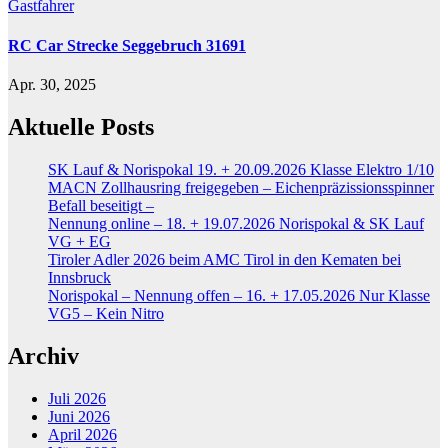
Gastfahrer
RC Car Strecke Seggebruch 31691
Apr. 30, 2025
Aktuelle Posts
SK Lauf & Norispokal 19. + 20.09.2026 Klasse Elektro 1/10
MACN Zollhausring freigegeben – Eichenpräzissionsspinner
Befall beseitigt –
Nennung online – 18. + 19.07.2026 Norispokal & SK Lauf
VG + EG
Tiroler Adler 2026 beim AMC Tirol in den Kematen bei
Innsbruck
Norispokal – Nennung offen – 16. + 17.05.2026 Nur Klasse
VG5 – Kein Nitro
Archiv
Juli 2026
Juni 2026
April 2026