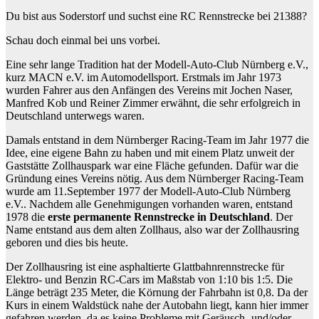
Du bist aus Soderstorf und suchst eine RC Rennstrecke bei 21388?
Schau doch einmal bei uns vorbei.
Eine sehr lange Tradition hat der Modell-Auto-Club Nürnberg e.V.,
kurz MACN e.V. im Automodellsport. Erstmals im Jahr 1973
wurden Fahrer aus den Anfängen des Vereins mit Jochen Naser,
Manfred Kob und Reiner Zimmer erwähnt, die sehr erfolgreich in
Deutschland unterwegs waren.
Damals entstand in dem Nürnberger Racing-Team im Jahr 1977 die
Idee, eine eigene Bahn zu haben und mit einem Platz unweit der
Gaststätte Zollhauspark war eine Fläche gefunden. Dafür war die
Gründung eines Vereins nötig. Aus dem Nürnberger Racing-Team
wurde am 11.September 1977 der Modell-Auto-Club Nürnberg
e.V.. Nachdem alle Genehmigungen vorhanden waren, entstand
1978 die
erste permanente Rennstrecke in Deutschland
. Der
Name entstand aus dem alten Zollhaus, also war der Zollhausring
geboren und dies bis heute.
Der Zollhausring ist eine asphaltierte Glattbahnrennstrecke für
Elektro- und Benzin RC-Cars im Maßstab von 1:10 bis 1:5. Die
Länge beträgt 235 Meter, die Körnung der Fahrbahn ist 0,8. Da der
Kurs in einem Waldstück nahe der Autobahn liegt, kann hier immer
gefahren werden, da es keine Probleme mit Geräusch- und/oder