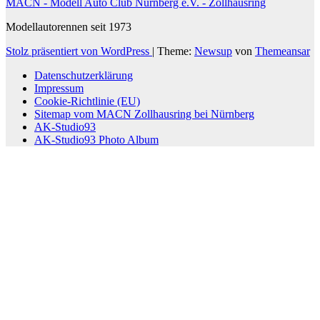
MACN - Modell Auto Club Nürnberg e.V. - Zollhausring
Modellautorennen seit 1973
Stolz präsentiert von WordPress
|
Theme:
Newsup
von
Themeansar
Datenschutzerklärung
Impressum
Cookie-Richtlinie (EU)
Sitemap vom MACN Zollhausring bei Nürnberg
AK-Studio93
AK-Studio93 Photo Album