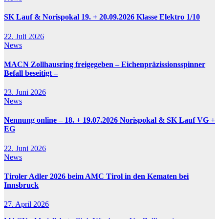
SK Lauf & Norispokal 19. + 20.09.2026 Klasse Elektro 1/10
22. Juli 2026
News
MACN Zollhausring freigegeben – Eichenpräzissionsspinner
Befall beseitigt –
23. Juni 2026
News
Nennung online – 18. + 19.07.2026 Norispokal & SK Lauf VG +
EG
22. Juni 2026
News
Tiroler Adler 2026 beim AMC Tirol in den Kematen bei
Innsbruck
27. April 2026