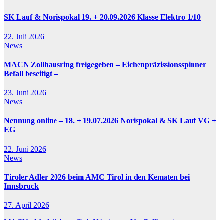
SK Lauf & Norispokal 19. + 20.09.2026 Klasse Elektro 1/10
22. Juli 2026
News
MACN Zollhausring freigegeben – Eichenpräzissionsspinner
Befall beseitigt –
23. Juni 2026
News
Nennung online – 18. + 19.07.2026 Norispokal & SK Lauf VG +
EG
22. Juni 2026
News
Tiroler Adler 2026 beim AMC Tirol in den Kematen bei
Innsbruck
27. April 2026