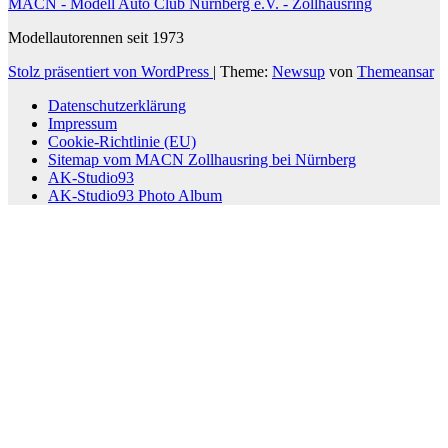
MACN - Modell Auto Club Nürnberg e.V. - Zollhausring
Modellautorennen seit 1973
Stolz präsentiert von WordPress
|
Theme:
Newsup
von
Themeansar
Datenschutzerklärung
Impressum
Cookie-Richtlinie (EU)
Sitemap vom MACN Zollhausring bei Nürnberg
AK-Studio93
AK-Studio93 Photo Album