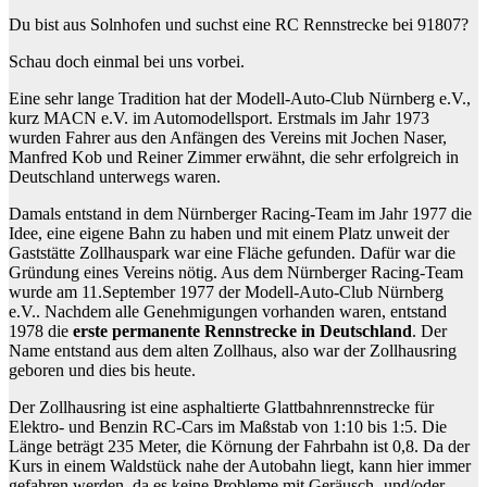
Du bist aus Solnhofen und suchst eine RC Rennstrecke bei 91807?
Schau doch einmal bei uns vorbei.
Eine sehr lange Tradition hat der Modell-Auto-Club Nürnberg e.V.,
kurz MACN e.V. im Automodellsport. Erstmals im Jahr 1973
wurden Fahrer aus den Anfängen des Vereins mit Jochen Naser,
Manfred Kob und Reiner Zimmer erwähnt, die sehr erfolgreich in
Deutschland unterwegs waren.
Damals entstand in dem Nürnberger Racing-Team im Jahr 1977 die
Idee, eine eigene Bahn zu haben und mit einem Platz unweit der
Gaststätte Zollhauspark war eine Fläche gefunden. Dafür war die
Gründung eines Vereins nötig. Aus dem Nürnberger Racing-Team
wurde am 11.September 1977 der Modell-Auto-Club Nürnberg
e.V.. Nachdem alle Genehmigungen vorhanden waren, entstand
1978 die
erste permanente Rennstrecke in Deutschland
. Der
Name entstand aus dem alten Zollhaus, also war der Zollhausring
geboren und dies bis heute.
Der Zollhausring ist eine asphaltierte Glattbahnrennstrecke für
Elektro- und Benzin RC-Cars im Maßstab von 1:10 bis 1:5. Die
Länge beträgt 235 Meter, die Körnung der Fahrbahn ist 0,8. Da der
Kurs in einem Waldstück nahe der Autobahn liegt, kann hier immer
gefahren werden, da es keine Probleme mit Geräusch- und/oder