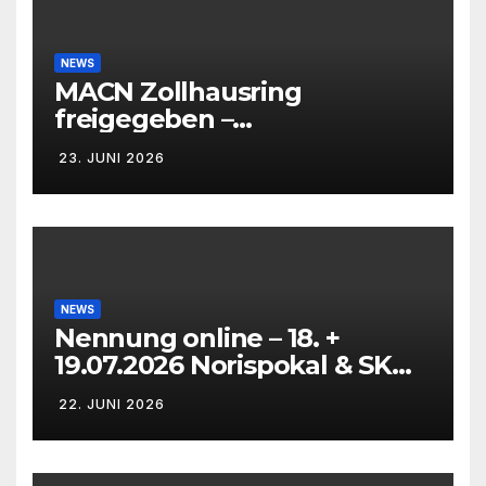
NEWS
MACN Zollhausring
freigegeben –
Eichenpräzissionsspinner
23. JUNI 2026
Befall beseitigt –
NEWS
Nennung online – 18. +
19.07.2026 Norispokal & SK
Lauf VG + EG
22. JUNI 2026