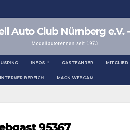
l Auto Club Nürnberg e.V. -
Modellautorennen seit 1973
AUSRING
INFOS
GASTFAHRER
MITGLIED
INTERNER BEREICH
MACN WEBCAM
rebgast 95367