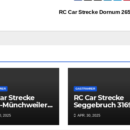
RC Car Strecke Dornum 26
RER
GASTFAHRER
ar Strecke
RC Car Strecke
n-Münchweiler
Seggebruch 316
07
0, 2025
APR. 30, 2025