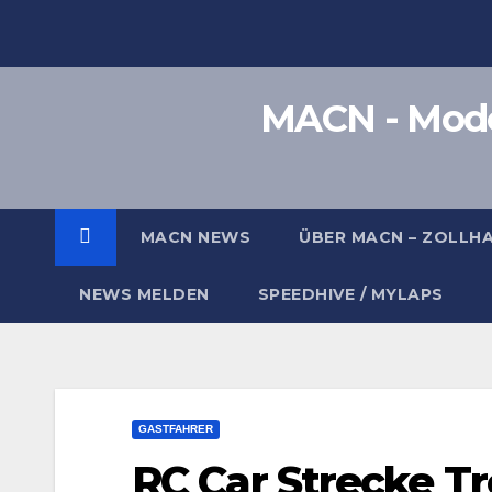
Zum
Inhalt
springen
MACN - Model
MACN NEWS
ÜBER MACN – ZOLLH
NEWS MELDEN
SPEEDHIVE / MYLAPS
GASTFAHRER
RC Car Strecke T