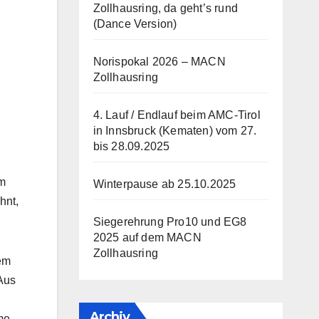
Zollhausring, da geht’s rund
(Dance Version)
Norispokal 2026 – MACN
Zollhausring
4. Lauf / Endlauf beim AMC-Tirol
in Innsbruck (Kematen) vom 27.
bis 28.09.2025
im
Winterpause ab 25.10.2025
hnt,
Siegerehrung Pro10 und EG8
2025 auf dem MACN
Zollhausring
em
 Aus
Archiv
me