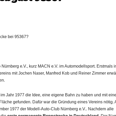
ecke bei 95367?
b Nürnberg e.V., kurz MACN e.V. im Automodellsport. Erstmals 
ereins mit Jochen Naser, Manfred Kob und Reiner Zimmer erwä
en.
m Jahr 1977 die Idee, eine eigene Bahn zu haben und mit ein
 Fläche gefunden. Dafür war die Gründung eines Vereins nötig.
ber 1977 der Modell-Auto-Club Nürnberg e.V.. Nachdem alle
 die
erste permanente Rennstrecke in Deutschland
. Der Na