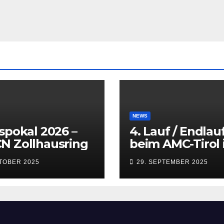
NEWS
spokal 2026 –
4. Lauf / Endlau
N Zollhausring
beim AMC-Tirol 
Innsbruck
KTOBER 2025
29. SEPTEMBER 2025
(Kematen) vom 
bis 28.09.2025