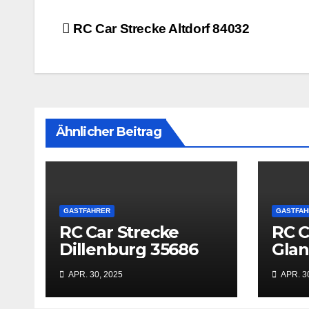
Beitrags-
RC Car Strecke Altdorf 84032
Navigation
Ähnlicher Beitrag
GASTFAHRER
GASTFAH
RC Car Strecke
RC C
Dillenburg 35686
Gla
669
APR. 30, 2025
APR. 3