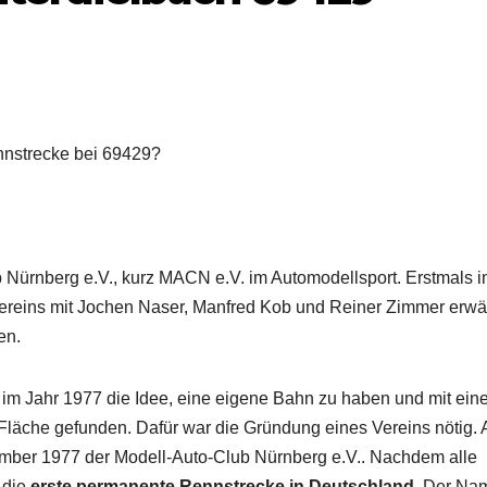
nnstrecke bei 69429?
b Nürnberg e.V., kurz MACN e.V. im Automodellsport. Erstmals 
ereins mit Jochen Naser, Manfred Kob und Reiner Zimmer erwä
en.
m Jahr 1977 die Idee, eine eigene Bahn zu haben und mit ein
 Fläche gefunden. Dafür war die Gründung eines Vereins nötig.
ber 1977 der Modell-Auto-Club Nürnberg e.V.. Nachdem alle
 die
erste permanente Rennstrecke in Deutschland
. Der Na