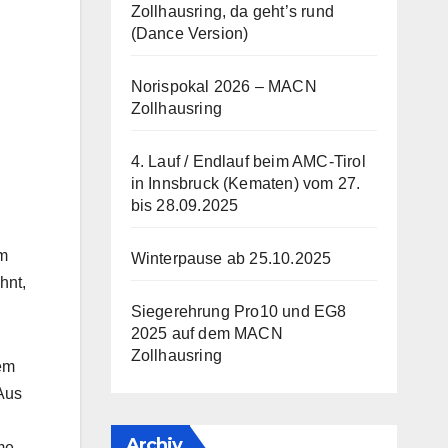
Zollhausring, da geht’s rund
(Dance Version)
Norispokal 2026 – MACN
Zollhausring
4. Lauf / Endlauf beim AMC-Tirol
in Innsbruck (Kematen) vom 27.
bis 28.09.2025
im
Winterpause ab 25.10.2025
hnt,
Siegerehrung Pro10 und EG8
2025 auf dem MACN
Zollhausring
em
 Aus
Archiv
me