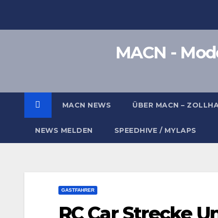
Zum
Inhalt
springen
MACN - Model
MACN NEWS
ÜBER MACN – ZOLLH
NEWS MELDEN
SPEEDHIVE / MYLAPS
GASTFAHRER
RC Car Strecke U