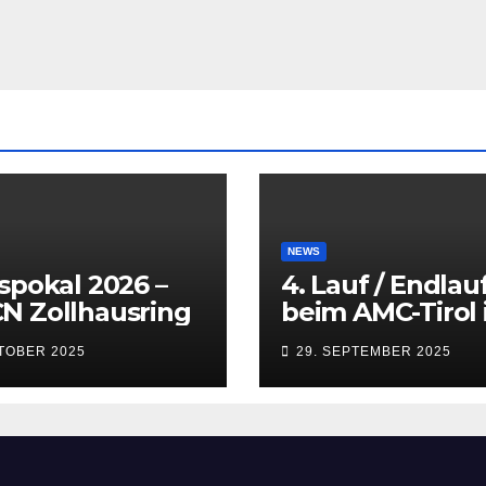
NEWS
spokal 2026 –
4. Lauf / Endlau
N Zollhausring
beim AMC-Tirol 
Innsbruck
KTOBER 2025
29. SEPTEMBER 2025
(Kematen) vom 
bis 28.09.2025