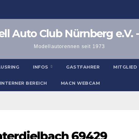
l Auto Club Nürnberg e.V. -
Modellautorennen seit 1973
AUSRING
INFOS
GASTFAHRER
MITGLIED
INTERNER BEREICH
MACN WEBCAM
nterdielbach 69429