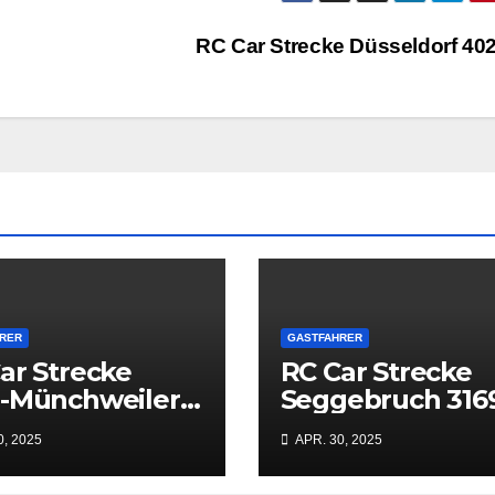
RC Car Strecke Düsseldorf 40
RER
GASTFAHRER
ar Strecke
RC Car Strecke
n-Münchweiler
Seggebruch 316
07
0, 2025
APR. 30, 2025