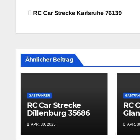
Beitrags-
RC Car Strecke Karlsruhe 76139
Navigation
Ähnlicher Beitrag
GASTFAHRER
GASTFAH
RC Car Strecke
RC C
Dillenburg 35686
Gla
669
APR. 30, 2025
APR. 3