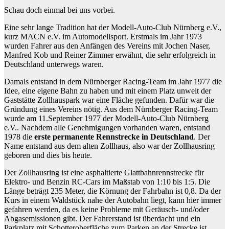
Schau doch einmal bei uns vorbei.
Eine sehr lange Tradition hat der Modell-Auto-Club Nürnberg e.V.,
kurz MACN e.V. im Automodellsport. Erstmals im Jahr 1973
wurden Fahrer aus den Anfängen des Vereins mit Jochen Naser,
Manfred Kob und Reiner Zimmer erwähnt, die sehr erfolgreich in
Deutschland unterwegs waren.
Damals entstand in dem Nürnberger Racing-Team im Jahr 1977 die
Idee, eine eigene Bahn zu haben und mit einem Platz unweit der
Gaststätte Zollhauspark war eine Fläche gefunden. Dafür war die
Gründung eines Vereins nötig. Aus dem Nürnberger Racing-Team
wurde am 11.September 1977 der Modell-Auto-Club Nürnberg
e.V.. Nachdem alle Genehmigungen vorhanden waren, entstand
1978 die
erste permanente Rennstrecke in Deutschland
. Der
Name entstand aus dem alten Zollhaus, also war der Zollhausring
geboren und dies bis heute.
Der Zollhausring ist eine asphaltierte Glattbahnrennstrecke für
Elektro- und Benzin RC-Cars im Maßstab von 1:10 bis 1:5. Die
Länge beträgt 235 Meter, die Körnung der Fahrbahn ist 0,8. Da der
Kurs in einem Waldstück nahe der Autobahn liegt, kann hier immer
gefahren werden, da es keine Probleme mit Geräusch- und/oder
Abgasemissionen gibt. Der Fahrerstand ist überdacht und ein
Parkplatz mit Schotteroberfläche zum Parken an der Strecke ist