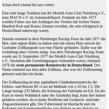
Schau doch einmal bei uns vorbei.
Eine sehr lange Tradition hat der Modell-Auto-Club Nürnberg e.V.,
kurz MACN e.V. im Automodellsport. Erstmals im Jahr 1973
wurden Fahrer aus den Anfängen des Vereins mit Jochen Naser,
Manfred Kob und Reiner Zimmer erwähnt, die sehr erfolgreich in
Deutschland unterwegs waren.
Damals entstand in dem Nürnberger Racing-Team im Jahr 1977 die
Idee, eine eigene Bahn zu haben und mit einem Platz unweit der
Gaststätte Zollhauspark war eine Fläche gefunden. Dafür war die
Gründung eines Vereins nötig. Aus dem Nürnberger Racing-Team
wurde am 11.September 1977 der Modell-Auto-Club Nürnberg
e.V.. Nachdem alle Genehmigungen vorhanden waren, entstand
1978 die
erste permanente Rennstrecke in Deutschland
. Der
Name entstand aus dem alten Zollhaus, also war der Zollhausring
geboren und dies bis heute.
Der Zollhausring ist eine asphaltierte Glattbahnrennstrecke für
Elektro- und Benzin RC-Cars im Maßstab von 1:10 bis 1:5. Die
Länge beträgt 235 Meter, die Körnung der Fahrbahn ist 0,8. Da der
Kurs in einem Waldstück nahe der Autobahn liegt, kann hier immer
gefahren werden, da es keine Probleme mit Geräusch- und/oder
Abgasemissionen gibt. Der Fahrerstand ist überdacht und ein
Parkplatz mit Schotteroberfläche zum Parken an der Strecke ist