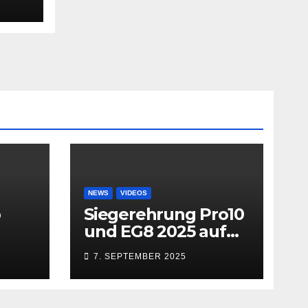
NEWS
VIDEOS
b
Siegerehrung Pro10
und EG8 2025 auf
dem MACN
7. SEPTEMBER 2025
Zollhausring