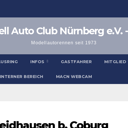
l Auto Club Nürnberg e.V. -
Modellautorennen seit 1973
AUSRING
INFOS
GASTFAHRER
MITGLIED
INTERNER BEREICH
MACN WEBCAM
eidhausen b. Coburg