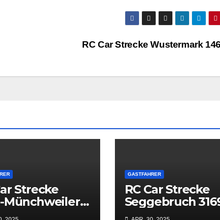
RC Car Strecke Wustermark 14
RER
GASTFAHRER
ar Strecke
RC Car Strecke
n-Münchweiler
Seggebruch 316
07
0, 2025
APR. 30, 2025