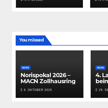
You missed
NEWS
NEWS
Norispokal 2026 –
4. L
MACN Zollhausring
beim
Inn
6. OKTOBER 2025
29. 
(Kem
bis 