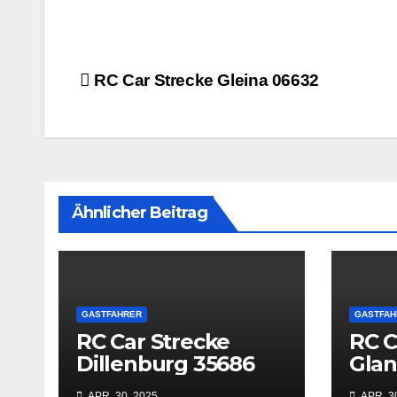
Beitrags-
RC Car Strecke Gleina 06632
Navigation
Ähnlicher Beitrag
GASTFAHRER
GASTFAH
RC Car Strecke
RC C
Dillenburg 35686
Gla
669
APR. 30, 2025
APR. 3