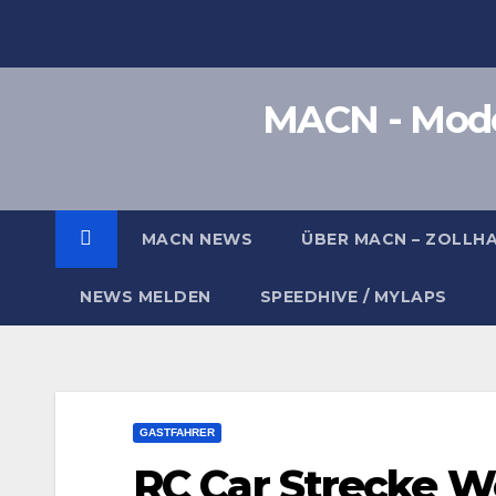
Zum
Inhalt
springen
MACN - Model
MACN NEWS
ÜBER MACN – ZOLLH
NEWS MELDEN
SPEEDHIVE / MYLAPS
GASTFAHRER
RC Car Strecke W