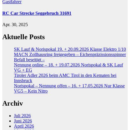
Gastfahrer
RC Car Strecke Seggebruch 31691
Apr. 30, 2025
Aktuelle Posts
SK Lauf & Norispokal 19. + 20.09.2026 Klasse Elektro 1/10
MACN Zollhausring freigegeben – Eichenpräzissionsspinner
Befall beseitigt –
Nennung online – 18. + 19.07.2026 Norispokal & SK Lauf
VG + EG
Tiroler Adler 2026 beim AMC Tirol in den Kematen bei
Innsbruck
Norispokal – Nennung offen – 16. + 17.05.2026 Nur Klasse
VG5 – Kein Nitro
Archiv
Juli 2026
Juni 2026
April 2026