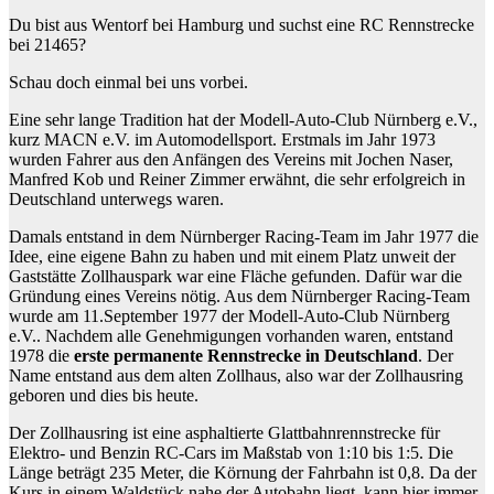
Du bist aus Wentorf bei Hamburg und suchst eine RC Rennstrecke
bei 21465?
Schau doch einmal bei uns vorbei.
Eine sehr lange Tradition hat der Modell-Auto-Club Nürnberg e.V.,
kurz MACN e.V. im Automodellsport. Erstmals im Jahr 1973
wurden Fahrer aus den Anfängen des Vereins mit Jochen Naser,
Manfred Kob und Reiner Zimmer erwähnt, die sehr erfolgreich in
Deutschland unterwegs waren.
Damals entstand in dem Nürnberger Racing-Team im Jahr 1977 die
Idee, eine eigene Bahn zu haben und mit einem Platz unweit der
Gaststätte Zollhauspark war eine Fläche gefunden. Dafür war die
Gründung eines Vereins nötig. Aus dem Nürnberger Racing-Team
wurde am 11.September 1977 der Modell-Auto-Club Nürnberg
e.V.. Nachdem alle Genehmigungen vorhanden waren, entstand
1978 die
erste permanente Rennstrecke in Deutschland
. Der
Name entstand aus dem alten Zollhaus, also war der Zollhausring
geboren und dies bis heute.
Der Zollhausring ist eine asphaltierte Glattbahnrennstrecke für
Elektro- und Benzin RC-Cars im Maßstab von 1:10 bis 1:5. Die
Länge beträgt 235 Meter, die Körnung der Fahrbahn ist 0,8. Da der
Kurs in einem Waldstück nahe der Autobahn liegt, kann hier immer