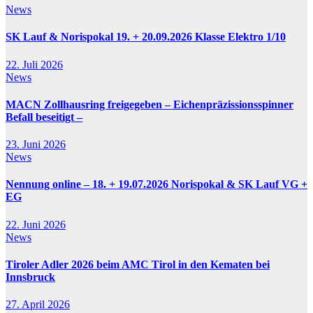
News
SK Lauf & Norispokal 19. + 20.09.2026 Klasse Elektro 1/10
22. Juli 2026
News
MACN Zollhausring freigegeben – Eichenpräzissionsspinner
Befall beseitigt –
23. Juni 2026
News
Nennung online – 18. + 19.07.2026 Norispokal & SK Lauf VG +
EG
22. Juni 2026
News
Tiroler Adler 2026 beim AMC Tirol in den Kematen bei
Innsbruck
27. April 2026