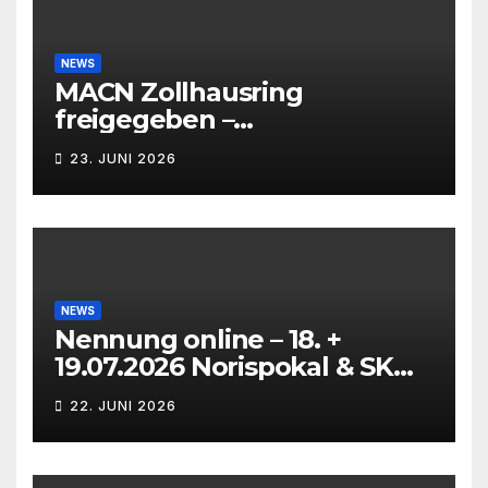
NEWS
MACN Zollhausring
freigegeben –
Eichenpräzissionsspinner
23. JUNI 2026
Befall beseitigt –
NEWS
Nennung online – 18. +
19.07.2026 Norispokal & SK
Lauf VG + EG
22. JUNI 2026