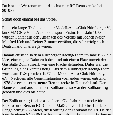
Du bist aus Westerstetten und suchst eine RC Rennstrecke bei
89198?
Schau doch einmal bei uns vorbei.
Eine sehr lange Tradition hat der Modell-Auto-Club Nürnberg e.V.,
kurz MACN e.V. im Automodellsport. Erstmals im Jahr 1973
wurden Fahrer aus den Anfängen des Vereins mit Jochen Naser,
Manfred Kob und Reiner Zimmer erwähnt, die sehr erfolgreich in
Deutschland unterwegs waren.
Damals entstand in dem Nürnberger Racing-Team im Jahr 1977 die
Idee, eine eigene Bahn zu haben und mit einem Platz unweit der
Gaststätte Zollhauspark war eine Fläche gefunden. Dafür war die
Gründung eines Vereins nötig. Aus dem Nürnberger Racing-Team
wurde am 11.September 1977 der Modell-Auto-Club Nürnberg
e.V.. Nachdem alle Genehmigungen vorhanden waren, entstand
1978 die
erste permanente Rennstrecke in Deutschland
. Der
Name entstand aus dem alten Zollhaus, also war der Zollhausring
geboren und dies bis heute.
Der Zollhausring ist eine asphaltierte Glattbahnrennstrecke für
Elektro- und Benzin RC-Cars im Maßstab von 1:10 bis 1:5. Die
Länge beträgt 235 Meter, die Körnung der Fahrbahn ist 0,8. Da der
Kurs in einem Waldstück nahe der Autobahn liegt, kann hier immer