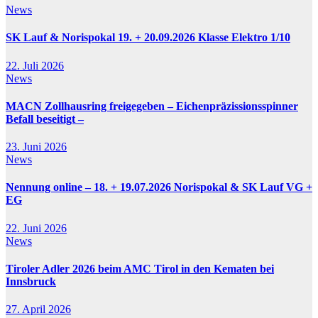
News
SK Lauf & Norispokal 19. + 20.09.2026 Klasse Elektro 1/10
22. Juli 2026
News
MACN Zollhausring freigegeben – Eichenpräzissionsspinner
Befall beseitigt –
23. Juni 2026
News
Nennung online – 18. + 19.07.2026 Norispokal & SK Lauf VG +
EG
22. Juni 2026
News
Tiroler Adler 2026 beim AMC Tirol in den Kematen bei
Innsbruck
27. April 2026