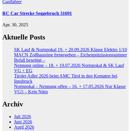
Gastfahrer
RC Car Strecke Seggebruch 31691
Apr. 30, 2025
Aktuelle Posts
SK Lauf & Norispokal 19. + 20.09.2026 Klasse Elektro 1/10
MACN Zollhausring freigegeben – Eichenpräzissionsspinner
Befall beseitigt –
Nennung online – 18. + 19.07.2026 Norispokal & SK Lauf
VG + EG
Tiroler Adler 2026 beim AMC Tirol in den Kematen bei
Innsbruck
Norispokal – Nennung offen – 16. + 17.05.2026 Nur Klasse
VG5 – Kein Nitro
Archiv
Juli 2026
Juni 2026
April 2026