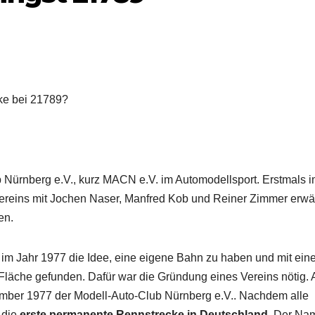
ke bei 21789?
b Nürnberg e.V., kurz MACN e.V. im Automodellsport. Erstmals 
ereins mit Jochen Naser, Manfred Kob und Reiner Zimmer erwä
en.
m Jahr 1977 die Idee, eine eigene Bahn zu haben und mit ein
 Fläche gefunden. Dafür war die Gründung eines Vereins nötig.
ber 1977 der Modell-Auto-Club Nürnberg e.V.. Nachdem alle
 die
erste permanente Rennstrecke in Deutschland
. Der Na