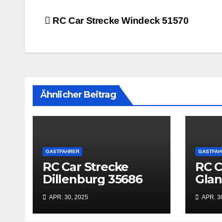
Beitrags-
RC Car Strecke Windeck 51570
Navigation
Ähnlicher Beitrag
GASTFAHRER
GASTFAH
RC Car Strecke
RC C
Dillenburg 35686
Gla
669
APR. 30, 2025
APR. 3