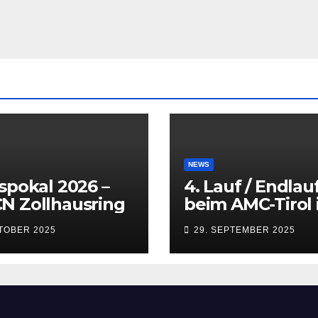
NEWS
spokal 2026 –
4. Lauf / Endlau
N Zollhausring
beim AMC-Tirol 
Innsbruck
KTOBER 2025
29. SEPTEMBER 2025
(Kematen) vom 
bis 28.09.2025