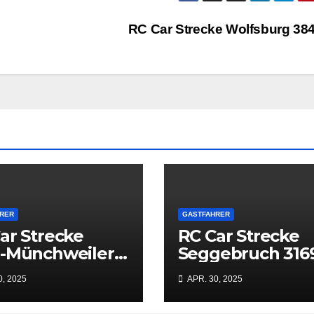
RC Car Strecke Wolfsburg 38
RER
GASTFAHRER
ar Strecke
RC Car Strecke
n-Münchweiler
Seggebruch 316
07
0, 2025
APR. 30, 2025