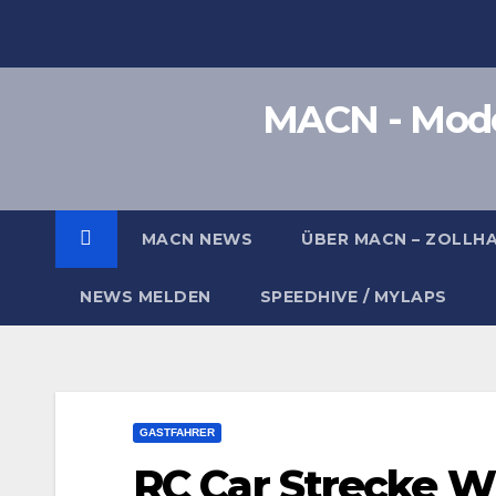
Zum
Inhalt
springen
MACN - Model
MACN NEWS
ÜBER MACN – ZOLLH
NEWS MELDEN
SPEEDHIVE / MYLAPS
GASTFAHRER
RC Car Strecke W