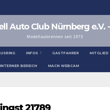
l Auto Club Nürnberg e.V. -
Modellautorennen seit 1973
AUSRING
INFOS
GASTFAHRER
MITGLIED
INTERNER BEREICH
MACN WEBCAM
ingst 21789