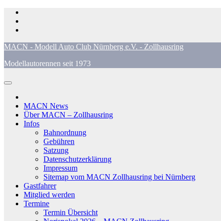
Zum
Inhalt
springen
MACN - Modell Auto Club Nürnberg e.V. - Zollhausring
Modellautorennen seit 1973
MACN News
Über MACN – Zollhausring
Infos
Bahnordnung
Gebühren
Satzung
Datenschutzerklärung
Impressum
Sitemap vom MACN Zollhausring bei Nürnberg
Gastfahrer
Mitglied werden
Termine
Termin Übersicht