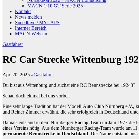
Norispokal 2026 – MACN Zollhausring
MACN 1:10 GT Serie 2025
Kontakt
News melden
Speedhive / MYLAPS
Interner Bereich
MACN Webcam
Gastfahrer
RC Car Strecke Wittenburg 19
Apr. 20, 2025
#Gastfahrer
Du bist aus Wittenburg und suchst eine RC Rennstrecke bei 19243?
Schau doch einmal bei uns vorbei.
Eine sehr lange Tradition hat der Modell-Auto-Club Nürnberg e.V.,
und Reiner Zimmer erwähnt, die sehr erfolgreich in Deutschland unt
Damals entstand in dem Nürnberger Racing-Team im Jahr 1977 die Ide
eines Vereins nötig. Aus dem Nürnberger Racing-Team wurde am 11
permanente Rennstrecke in Deutschland
. Der Name entstand aus d