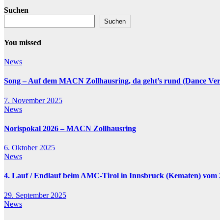
Suchen
Suchen
You missed
News
Song – Auf dem MACN Zollhausring, da geht’s rund (Dance Ver
7. November 2025
News
Norispokal 2026 – MACN Zollhausring
6. Oktober 2025
News
4. Lauf / Endlauf beim AMC-Tirol in Innsbruck (Kematen) vom 2
29. September 2025
News