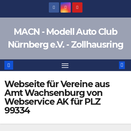
Zum
Inhalt
springen
MACN - Modell Auto Club
Nürnberg e.V. - Zollhausring
Webseite für Vereine aus
Amt Wachsenburg von
Webservice AK für PLZ
99334