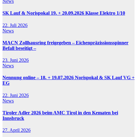
News
SK Lauf & Norispokal 19. + 20.09.2026 Klasse Elektro 1/10
22. Juli 2026
News
MACN Zollhausring freigegeben – Eichenpräzissionsspinner
Befall beseitigt –
23. Juni 2026
News
Nennung online – 18. + 19.07.2026 Norispokal & SK Lauf VG +
EG
22. Juni 2026
News
Tiroler Adler 2026 beim AMC Tirol in den Kematen bei
Innsbruck
27. April 2026