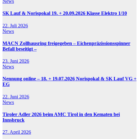
News
SK Lauf & Norispokal 19. + 20.09.2026 Klasse Elektro 1/10
22. Juli 2026
News
MACN Zollhausring freigegeben – Eichenpräzissionsspinner
Befall beseitigt –
23. Juni 2026
News
Nennung online – 18. + 19.07.2026 Norispokal & SK Lauf VG +
EG
22. Juni 2026
News
Tiroler Adler 2026 beim AMC Tirol in den Kematen bei
Innsbruck
27. April 2026