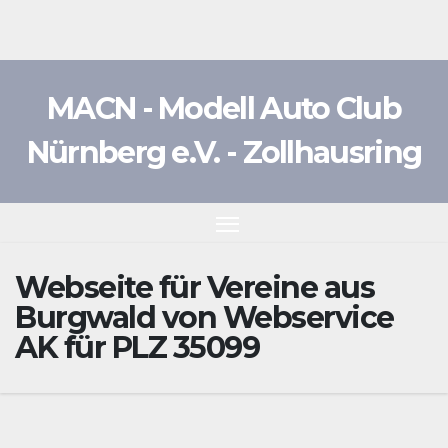
Zum
Inhalt
springen
MACN - Modell Auto Club
Nürnberg e.V. - Zollhausring
Webseite für Vereine aus
Burgwald von Webservice
AK für PLZ 35099