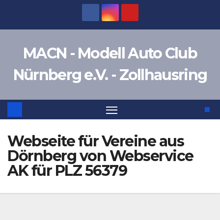
Zum
Inhalt
springen
MACN - Modell Auto Club
Nürnberg e.V. - Zollhausring
Webseite für Vereine aus
Dörnberg von Webservice
AK für PLZ 56379