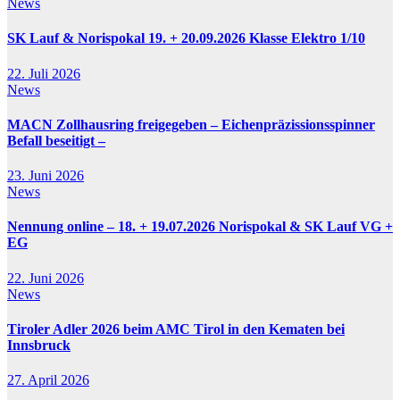
News
SK Lauf & Norispokal 19. + 20.09.2026 Klasse Elektro 1/10
22. Juli 2026
News
MACN Zollhausring freigegeben – Eichenpräzissionsspinner
Befall beseitigt –
23. Juni 2026
News
Nennung online – 18. + 19.07.2026 Norispokal & SK Lauf VG +
EG
22. Juni 2026
News
Tiroler Adler 2026 beim AMC Tirol in den Kematen bei
Innsbruck
27. April 2026