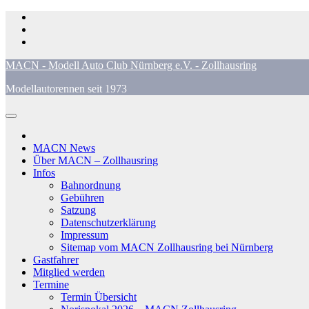
Zum
Inhalt
springen
MACN - Modell Auto Club Nürnberg e.V. - Zollhausring
Modellautorennen seit 1973
MACN News
Über MACN – Zollhausring
Infos
Bahnordnung
Gebühren
Satzung
Datenschutzerklärung
Impressum
Sitemap vom MACN Zollhausring bei Nürnberg
Gastfahrer
Mitglied werden
Termine
Termin Übersicht