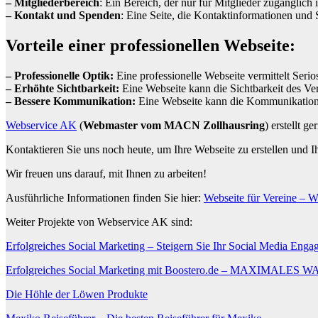
– Mitgliederbereich
: Ein Bereich, der nur für Mitglieder zugänglich
– Kontakt und Spenden
: Eine Seite, die Kontaktinformationen und 
Vorteile einer professionellen Webseite:
– Professionelle Optik:
Eine professionelle Webseite vermittelt Seri
– Erhöhte Sichtbarkeit:
Eine Webseite kann die Sichtbarkeit des Ve
– Bessere Kommunikation:
Eine Webseite kann die Kommunikation z
Webservice AK
(
Webmaster vom MACN Zollhausring
) erstellt 
Kontaktieren Sie uns noch heute, um Ihre Webseite zu erstellen und I
Wir freuen uns darauf, mit Ihnen zu arbeiten!
Ausführliche Informationen finden Sie hier:
Webseite für Vereine – 
Weiter Projekte von Webservice AK sind:
Erfolgreiches Social Marketing – Steigern Sie Ihr Social Media Eng
Erfolgreiches Social Marketing mit Boostero.de – MAXI
Die Höhle der Löwen Produkte