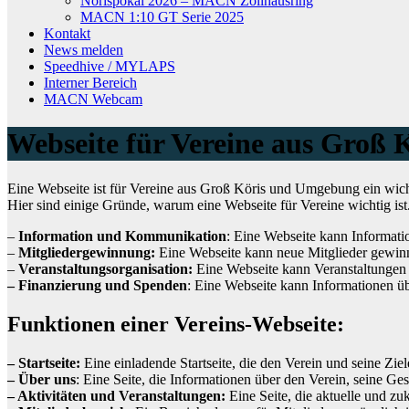
Norispokal 2026 – MACN Zollhausring
MACN 1:10 GT Serie 2025
Kontakt
News melden
Speedhive / MYLAPS
Interner Bereich
MACN Webcam
Webseite für Vereine aus Groß 
Eine Webseite ist für Vereine aus Groß Köris und Umgebung ein wicht
Hier sind einige Gründe, warum eine Webseite für Vereine wichtig is
–
Information und Kommunikation
: Eine Webseite kann Informatio
–
Mitgliedergewinnung:
Eine Webseite kann neue Mitglieder gewinn
–
Veranstaltungsorganisation:
Eine Webseite kann Veranstaltungen 
– Finanzierung und Spenden
: Eine Webseite kann Informationen ü
Funktionen einer Vereins-Webseite:
– Startseite:
Eine einladende Startseite, die den Verein und seine Ziele
– Über uns
: Eine Seite, die Informationen über den Verein, seine Gesc
– Aktivitäten und Veranstaltungen:
Eine Seite, die aktuelle und zuk