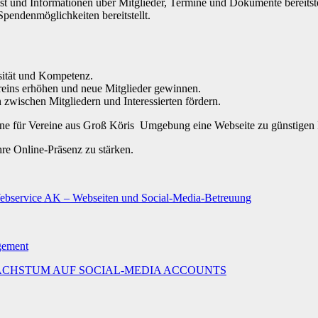
 ist und Informationen über Mitglieder, Termine und Dokumente bereitste
Spendenmöglichkeiten bereitstellt.
osität und Kompetenz.
reins erhöhen und neue Mitglieder gewinnen.
wischen Mitgliedern und Interessierten fördern.
gerne für Vereine aus Groß Köris Umgebung eine Webseite zu günstigen 
hre Online-Präsenz zu stärken.
Webservice AK – Webseiten und Social-Media-Betreuung
agement
MALES WACHSTUM AUF SOCIAL-MEDIA ACCOUNTS