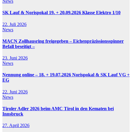
News
SK Lauf & Norispokal 19. + 20.09.2026 Klasse Elektro 1/10
22. Juli 2026
News
MACN Zollhausring freigegeben – Eichenpräzissionsspinner
Befall beseitigt –
23. Juni 2026
News
Nennung online – 18. + 19.07.2026 Norispokal & SK Lauf VG +
EG
22. Juni 2026
News
Tiroler Adler 2026 beim AMC Tirol in den Kematen bei
Innsbruck
27. April 2026