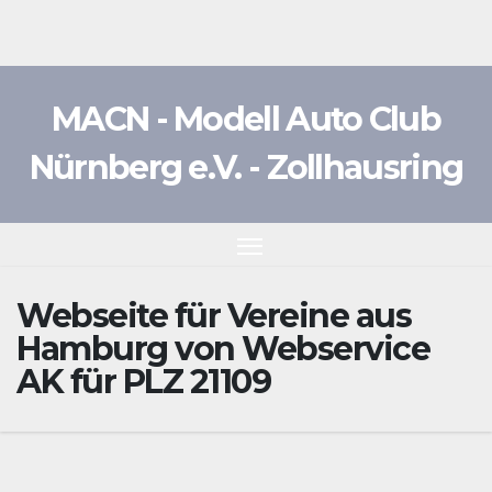
Zum
Inhalt
springen
MACN - Modell Auto Club
Nürnberg e.V. - Zollhausring
Webseite für Vereine aus
Hamburg von Webservice
AK für PLZ 21109