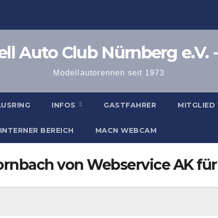
l Auto Club Nürnberg e.V. -
Modellautorennen seit 1973
AUSRING
INFOS
GASTFAHRER
MITGLIED
INTERNER BEREICH
MACN WEBCAM
Hornbach von Webservice AK für