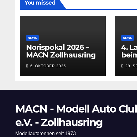
You missed
NEWS
NEWS
Norispokal 2026 –
4. L
MACN Zollhausring
beim
Inn
6. OKTOBER 2025
29. 
(Kem
bis 
MACN - Modell Auto Clu
e.V. - Zollhausring
Modellautorennen seit 1973