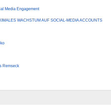
ocial Media Engagement
de – MAXIMALES WACHSTUM AUF SOCIAL-MEDIA ACCOUNTS
iko
us Remseck