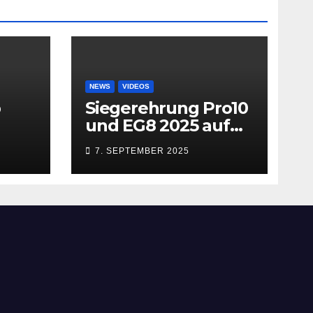
NEWS
VIDEOS
b
Siegerehrung Pro10
und EG8 2025 auf
dem MACN
7. SEPTEMBER 2025
Zollhausring