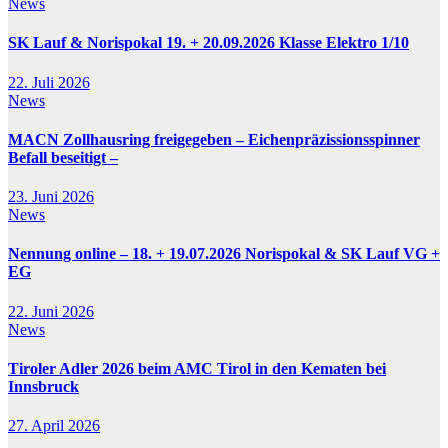
News
SK Lauf & Norispokal 19. + 20.09.2026 Klasse Elektro 1/10
22. Juli 2026
News
MACN Zollhausring freigegeben – Eichenpräzissionsspinner
Befall beseitigt –
23. Juni 2026
News
Nennung online – 18. + 19.07.2026 Norispokal & SK Lauf VG +
EG
22. Juni 2026
News
Tiroler Adler 2026 beim AMC Tirol in den Kematen bei
Innsbruck
27. April 2026