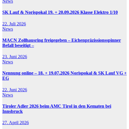
News
SK Lauf & Norispokal 19. + 20.09.2026 Klasse Elektro 1/10
22. Juli 2026
News
MACN Zollhausring freigegeben – Eichenpräzissionsspinner
Befall beseitigt –
23. Juni 2026
News
Nennung online – 18. + 19.07.2026 Norispokal & SK Lauf VG +
EG
22. Juni 2026
News
Tiroler Adler 2026 beim AMC Tirol in den Kematen bei
Innsbruck
27. April 2026