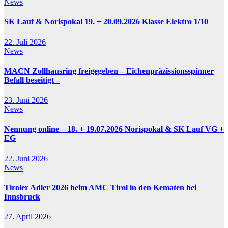
News
SK Lauf & Norispokal 19. + 20.09.2026 Klasse Elektro 1/10
22. Juli 2026
News
MACN Zollhausring freigegeben – Eichenpräzissionsspinner
Befall beseitigt –
23. Juni 2026
News
Nennung online – 18. + 19.07.2026 Norispokal & SK Lauf VG +
EG
22. Juni 2026
News
Tiroler Adler 2026 beim AMC Tirol in den Kematen bei
Innsbruck
27. April 2026