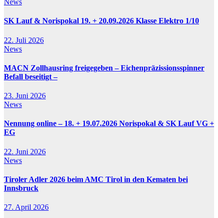
News
SK Lauf & Norispokal 19. + 20.09.2026 Klasse Elektro 1/10
22. Juli 2026
News
MACN Zollhausring freigegeben – Eichenpräzissionsspinner
Befall beseitigt –
23. Juni 2026
News
Nennung online – 18. + 19.07.2026 Norispokal & SK Lauf VG +
EG
22. Juni 2026
News
Tiroler Adler 2026 beim AMC Tirol in den Kematen bei
Innsbruck
27. April 2026