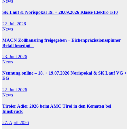
News
SK Lauf & Norispokal 19. + 20.09.2026 Klasse Elektro 1/10
22. Juli 2026
News
MACN Zollhausring freigegeben – Eichenpräzissionsspinner
Befall beseitigt –
23. Juni 2026
News
Nennung online – 18. + 19.07.2026 Norispokal & SK Lauf VG +
EG
22. Juni 2026
News
Tiroler Adler 2026 beim AMC Tirol in den Kematen bei
Innsbruck
27. April 2026